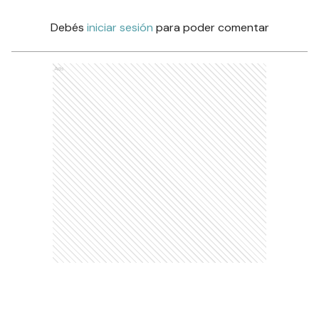
Debés
iniciar sesión
para poder comentar
Ads