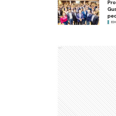
Pro
Gus
ped
EDI
Ads