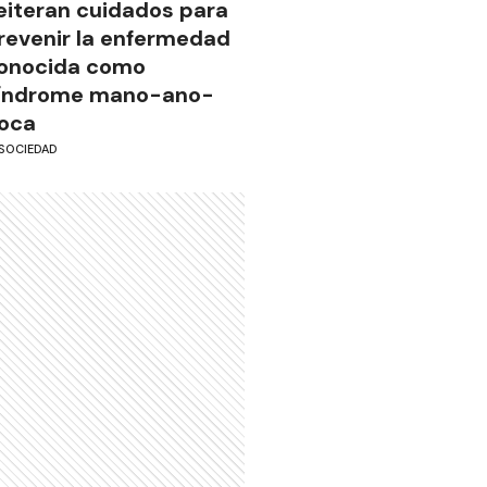
eiteran cuidados para
revenir la enfermedad
onocida como
índrome mano-ano-
oca
SOCIEDAD