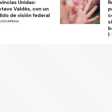
vincias Unidas:
R
tavo Valdés, con un
p
ido de visión federal
c
s
CIÓN IMPRESA
b