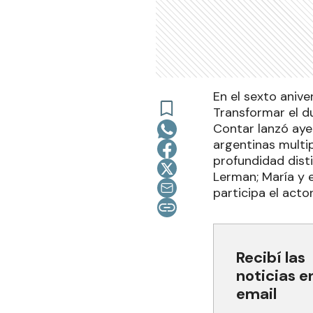
En el sexto aniv
Transformar el du
Contar lanzó ayer
argentinas multi
profundidad disti
Lerman; María y e
participa el act
Recibí las
noticias e
email