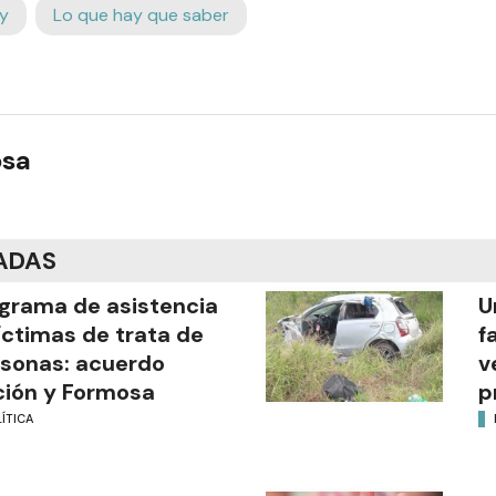
y
Lo que hay que saber
osa
ADAS
grama de asistencia
U
íctimas de trata de
f
sonas: acuerdo
v
ión y Formosa
p
ÍTICA