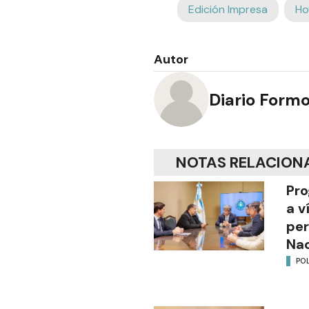
Edición Impresa
Ho
Autor
Diario Form
NOTAS RELACION
Pro
a v
per
Nac
POL