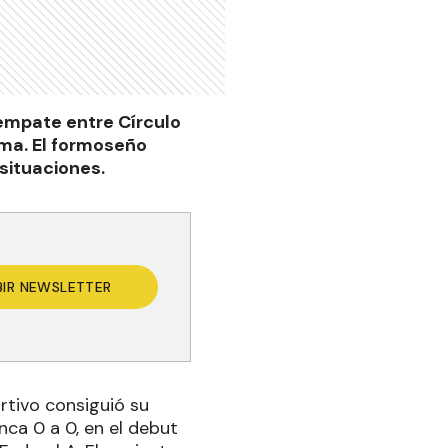
 empate entre Círculo
ma. El formoseño
situaciones.
BIR NEWSLETTER
rtivo consiguió su
ca 0 a 0, en el debut