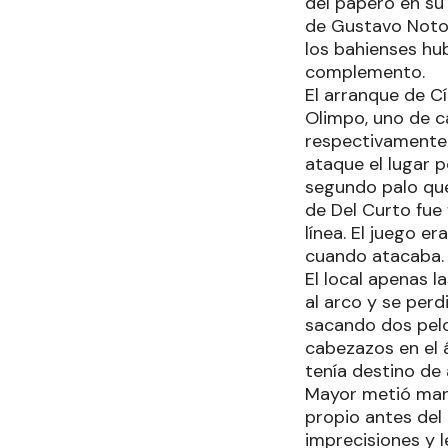
del papero en su 
de Gustavo Noto 
los bahienses hu
complemento.
El arranque de C
Olimpo, uno de c
respectivamente.
ataque el lugar p
segundo palo que
de Del Curto fue
línea. El juego e
cuando atacaba.
El local apenas l
al arco y se perd
sacando dos pelo
cabezazos en el 
tenía destino de 
Mayor metió mano
propio antes del
imprecisiones y l