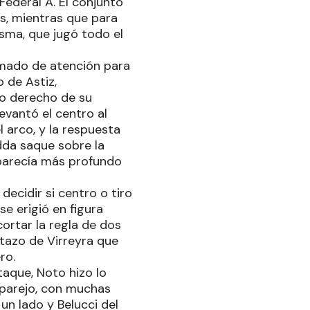
Federal A. El conjunto
s, mientras que para
sma, que jugó todo el
amado de atención para
 de Astiz,
do derecho de su
levantó el centro al
 arco, y la respuesta
dda saque sobre la
o parecía más profundo
ecidir si centro o tiro
se erigió en figura
ortar la regla de dos
tazo de Virreyra que
ro.
aque, Noto hizo lo
 parejo, con muchas
un lado y Belucci del