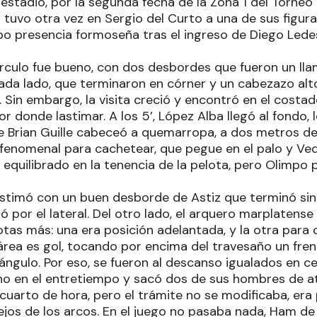
estadio, por la segunda fecha de la Zona 1 del Torneo 
tuvo otra vez en Sergio del Curto a una de sus figura
bo presencia formoseña tras el ingreso de Diego Lede
írculo fue bueno, con dos desbordes que fueron un ll
ada lado, que terminaron en córner y un cabezazo alto
 Sin embargo, la visita creció y encontró en el costa
or donde lastimar. A los 5’, López Alba llegó al fondo, 
 Brian Guille cabeceó a quemarropa, a dos metros del
 fenomenal para cachetear, que pegue en el palo y Ve
ra equilibrado en la tenencia de la pelota, pero Olimp
astimó con un buen desborde de Astiz que terminó sin d
ió por el lateral. Del otro lado, el arquero marplatense 
tas más: una era posición adelantada, y la otra para c
área es gol, tocando por encima del travesaño un fren
ángulo. Por eso, se fueron al descanso igualados en ce
 en el entretiempo y sacó dos de sus hombres de at
 cuarto de hora, pero el trámite no se modificaba, era
ejos de los arcos. En el juego no pasaba nada, Ham de 