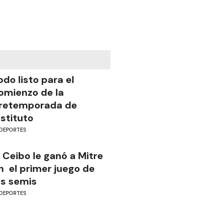
odo listo para el
omienzo de la
retemporada de
nstituto
DEPORTES
l Ceibo le ganó a Mitre
n el primer juego de
as semis
DEPORTES