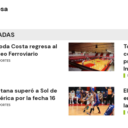
osa
ADAS
oda Costa regresa al
T
eo Ferroviario
c
p
PORTES
I
tana superó a Sol de
E
rica por la fecha 16
e
l
PORTES