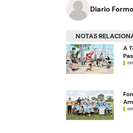
Diario Form
NOTAS RELACION
A T
Pas
DE
Fon
Amé
DE