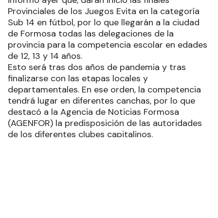
Comunitaria de la provincia, Mario Romay,
informó ayer que, darán inicio las finales
Provinciales de los Juegos Evita en la categoría
Sub 14 en fútbol, por lo que llegarán a la ciudad
de Formosa todas las delegaciones de la
provincia para la competencia escolar en edades
de 12, 13 y 14 años.
Esto será tras dos años de pandemia y tras
finalizarse con las etapas locales y
departamentales. En ese orden, la competencia
tendrá lugar en diferentes canchas, por lo que
destacó a la Agencia de Noticias Formosa
(AGENFOR) la predisposición de las autoridades
de los diferentes clubes capitalinos.
“Por lo tanto, en esta tarea no solamente el
Gobierno está involucrado, sino también hay
técnicos, dirigentes, referentes en el área de
deportes del interior e intendentes, con
apoyatura logística para que incluso algunas de