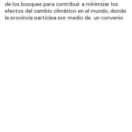
de los bosques para contribuir a minimizar los
efectos del cambio climático en el mundo, donde
la provincia participa por medio de un convenio
firmado entre el Ministerio de la Producción y
Ambiente de Formosa y el Ministerio de
Ambiente y Desarrollo Sostenible de la Nación.
El enfoque de este encuentro fue presentar los
lineamientos en manejo de bosques con
ganadería integrada (MBGI), la propuesta de una
cuenca forestal a desarrollar y las principales
ideas proyectos hasta la fecha.
El Consejo Consultivo Local es un órgano de
gobernanza donde se ponen a consideración
todas las alternativas propias del desarrollo del
programa y que está integrado por
representantes de varios ministerios provinciales,
el Instituto PAIPPA, CEDEVA, INTA, SENASA,
colegios y consejos profesionales,
representantes de la Universidad y de la