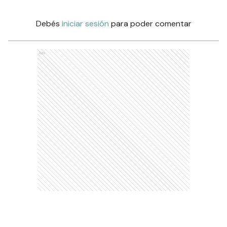
Debés
iniciar sesión
para poder comentar
Ads