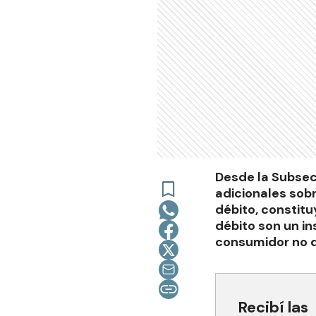
Desde la Subsec
adicionales sobr
débito, constituy
débito son un in
consumidor no d
Recibí las