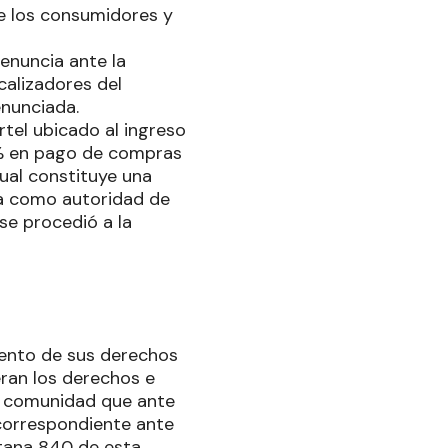
e los consumidores y
denuncia ante la
calizadores del
enunciada.
rtel ubicado al ingreso
10% en pago de compras
cual constituye una
ría como autoridad de
 se procedió a la
ento de sus derechos
eran los derechos e
a comunidad que ante
 correspondiente ante
ntana 840 de esta