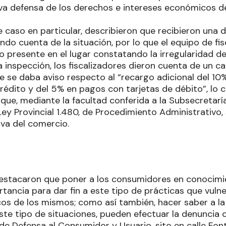
iva defensa de los derechos e intereses económicos d
e caso en particular, describieron que recibieron una 
do cuenta de la situación, por lo que el equipo de fis
o presente en el lugar constatando la irregularidad d
inspección, los fiscalizadores dieron cuenta de un ca
que se daba aviso respecto al “recargo adicional del 
rédito y del 5% en pagos con tarjetas de débito”, lo 
o que, mediante la facultad conferida a la Subsecreta
 Ley Provincial 1.480, de Procedimiento Administrativo,
iva del comercio.
destacaron que poner a los consumidores en conocimi
tancia para dar fin a este tipo de prácticas que vuln
os de los mismos; como así también, hacer saber a l
este tipo de situaciones, pueden efectuar la denuncia
 de Defensa al Consumidor y Usuario, sito en calle Fo