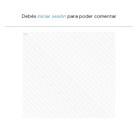
Debés
iniciar sesión
para poder comentar
Ads