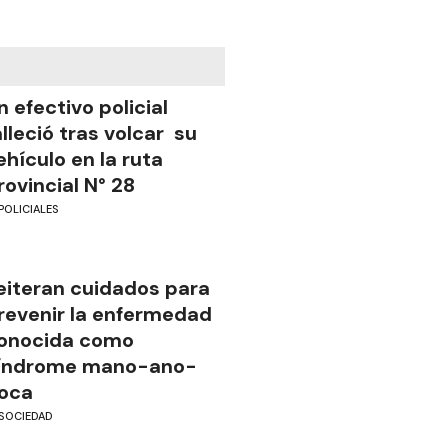
n efectivo policial
alleció tras volcar su
ehículo en la ruta
rovincial N° 28
POLICIALES
eiteran cuidados para
revenir la enfermedad
onocida como
índrome mano-ano-
oca
SOCIEDAD