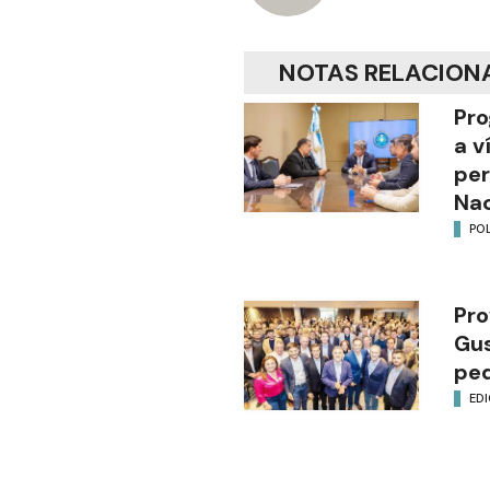
NOTAS RELACION
Pro
a v
per
Nac
POL
Pro
Gus
ped
EDI