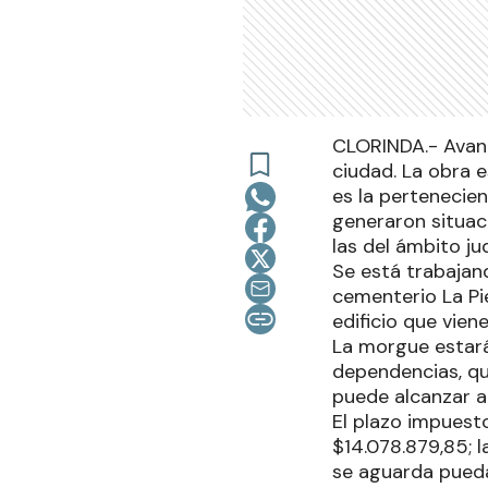
CLORINDA.- Avanz
ciudad. La obra 
es la pertenecien
generaron situac
las del ámbito ju
Se está trabajand
cementerio La Pie
edificio que vie
La morgue estará
dependencias, que
puede alcanzar 
El plazo impuesto
$14.078.879,85; 
se aguarda pueda