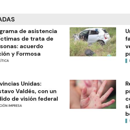
ADAS
grama de asistencia
U
íctimas de trata de
f
sonas: acuerdo
v
ión y Formosa
p
ÍTICA
vincias Unidas:
R
tavo Valdés, con un
p
ido de visión federal
c
s
CIÓN IMPRESA
b