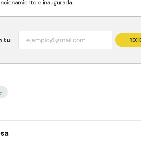
uncionamiento e inaugurada.
n tu
RECI
y
osa