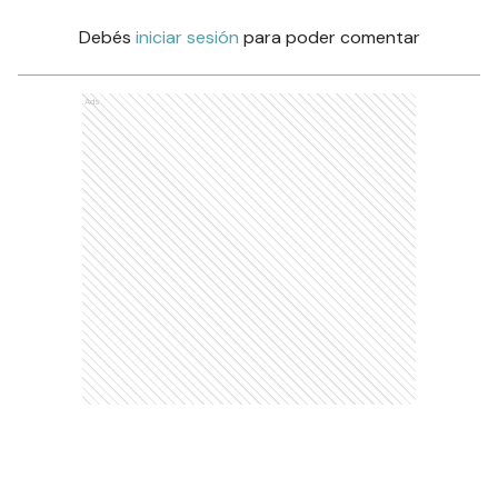
Debés
iniciar sesión
para poder comentar
Ads