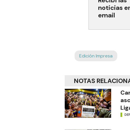
Recibí las
noticias e
email
Edición Impresa
NOTAS RELACION
Car
asc
Lig
DE