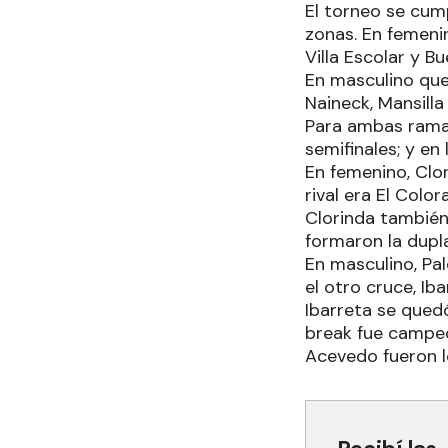
El torneo se cum
zonas. En femenin
Villa Escolar y B
En masculino que
Naineck, Mansilla
Para ambas ramas
semifinales; y en
En femenino, Clori
rival era El Colo
Clorinda también 
formaron la dupl
En masculino, Pal
el otro cruce, Iba
Ibarreta se quedó
break fue campeo
Acevedo fueron l