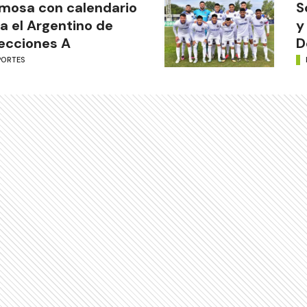
mosa con calendario
S
a el Argentino de
y
ecciones A
D
PORTES