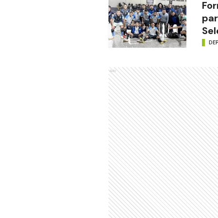
For
par
Sel
DE
Ads