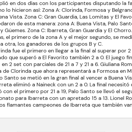
plió en dos días con los participantes disputando la f
o lo hicieron así: Zona A: Clorinda, Formosa y Belgrano
uena Vista. Zona C: Gran Guardia, Las Lomitas y El Favor
daron de esta manera: zona A: Buena Vista, Palo Sant
 y Güemes. Zona C: Ibarreta, Gran Guardia y El Chorro.
, el primero de la zona A y el mejor segundo, se medí
 la otra, los ganadores de los grupos B y C.
nda fue el primero en llegar a la final al superar por 2
rado que superó a El Favorito también 2 a 0. El juego 
en 2 set con parciales de 21 a 7 y 21 a 6. Giuliana Ro
a de Clorinda que ahora representará a Formosa en Ma
o Santo se metió en la gran final al vencer a Buena Vist
rreta eliminó a Naineck con un 2 a 0. La final necesitó 
 con el primero por 21 a 19, Palo Santo se llevó el segu
nato para Ibarreta con un apretado 15 a 13. Lionel R
os flamantes campeones de Ibarreta que también van 