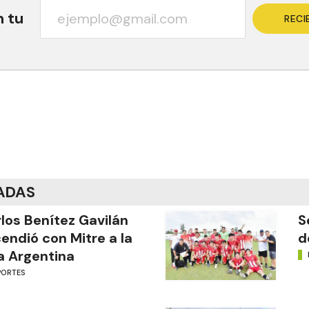
n tu
RECI
ADAS
los Benítez Gavilán
S
endió con Mitre a la
d
a Argentina
PORTES