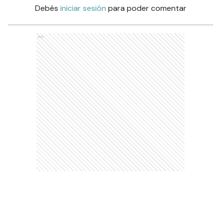
Debés
iniciar sesión
para poder comentar
Ads