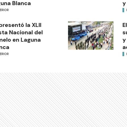
una Blanca
y
ERIOR
presentó la XLII
E
sta Nacional del
s
melo en Laguna
y
nca
a
ERIOR