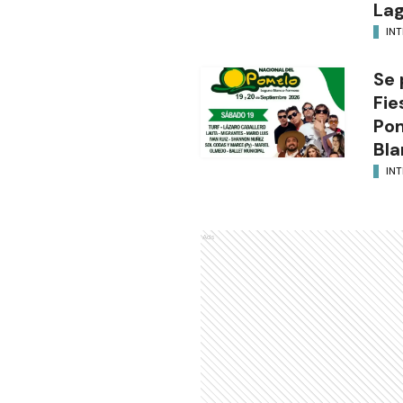
Lag
INT
Se 
Fie
Po
Bla
INT
Ads