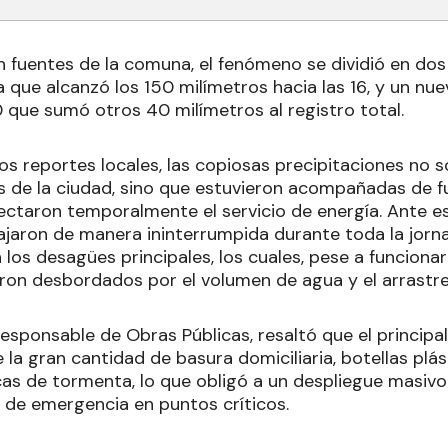
 fuentes de la comuna, el fenómeno se dividió en dos 
 que alcanzó los 150 milímetros hacia las 16, y un nu
0 que sumó otros 40 milímetros al registro total.
os reportes locales, las copiosas precipitaciones no s
 de la ciudad, sino que estuvieron acompañadas de f
fectaron temporalmente el servicio de energía. Ante es
ajaron de manera ininterrumpida durante toda la jorna
 los desagües principales, los cuales, pese a funciona
eron desbordados por el volumen de agua y el arrastre
esponsable de Obras Públicas, resaltó que el principal
 la gran cantidad de basura domiciliaria, botellas plá
cas de tormenta, lo que obligó a un despliegue masivo
s de emergencia en puntos críticos.