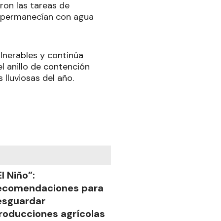
ron las tareas de
ún permanecían con agua
lnerables y continúa
l anillo de contención
 lluviosas del año.
El Niño”:
ecomendaciones para
esguardar
roducciones agrícolas