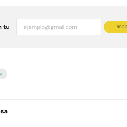
n tu
RECI
y
osa