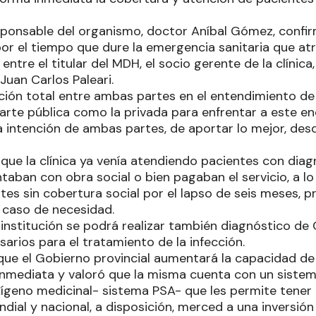
esponsable del organismo, doctor Aníbal Gómez, confi
or el tiempo que dure la emergencia sanitaria que atra
ntre el titular del MDH, el socio gerente de la clínica, 
Juan Carlos Paleari.
ción total entre ambas partes en el entendimiento d
parte pública como la privada para enfrentar a este 
 intención de ambas partes, de aportar lo mejor, desd
que la clínica ya venía atendiendo pacientes con diag
taban con obra social o bien pagaban el servicio, a l
tes sin cobertura social por el lapso de seis meses, p
 caso de necesidad.
 institución se podrá realizar también diagnóstico de
arios para el tratamiento de la infección.
ue el Gobierno provincial aumentará la capacidad de 
 inmediata y valoró que la misma cuenta con un siste
ígeno medicinal- sistema PSA- que les permite tene
undial y nacional, a disposición, merced a una inversión