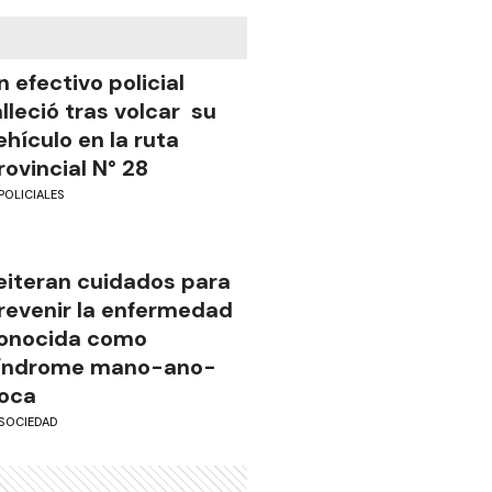
n efectivo policial
alleció tras volcar su
ehículo en la ruta
rovincial N° 28
POLICIALES
eiteran cuidados para
revenir la enfermedad
onocida como
índrome mano-ano-
oca
SOCIEDAD