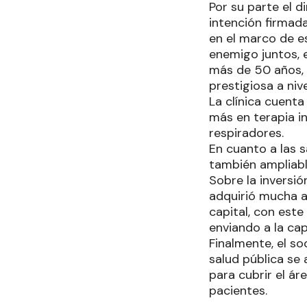
Por su parte el d
intención firmada
en el marco de e
enemigo juntos, 
más de 50 años, 
prestigiosa a niv
La clínica cuent
más en terapia i
respiradores.
En cuanto a las 
también ampliable
Sobre la inversió
adquirió mucha a
capital, con est
enviando a la cap
Finalmente, el so
salud pública se 
para cubrir el ár
pacientes.