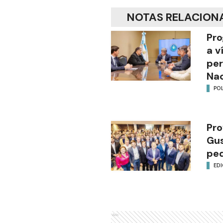
NOTAS RELACION
Pro
a v
per
Nac
POL
Pro
Gus
ped
EDI
Ads