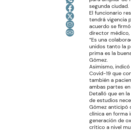
segunda ciudad.
El funcionario r
tendrá vigencia p
acuerdo se firmó e
director médico, 
“Es una colabora
unidos tanto la 
prima es la buena
Gómez.
Asimismo, indicó 
Covid-19 que con
también a pacien
ambas partes en
Detalló que en la
de estudios neces
Gómez anticipó q
clínica en forma
generación de ox
crítico a nivel m