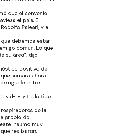
rmó que el convenio
viesa el país. El
Rodolfo Paleari, y el
e que debemos estar
enemigo común. Lo que
e su área”, dijo
nóstico positivo de
o que sumará ahora
rorrogable entre
 Covid-19 y todo tipo
respiradores de la
ma propio de
r este insumo muy
 que realizaron.