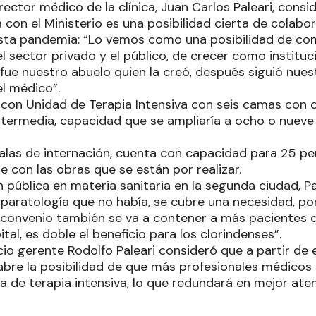
irector médico de la clínica, Juan Carlos Paleari, consi
 con el Ministerio es una posibilidad cierta de colabor
sta pandemia: “Lo vemos como una posibilidad de co
el sector privado y el público, de crecer como instit
fue nuestro abuelo quien la creó, después siguió nues
el médico”.
a con Unidad de Terapia Intensiva con seis camas con
ntermedia, capacidad que se ampliaría a ocho o nuev
salas de internación, cuenta con capacidad para 25 pe
 con las obras que se están por realizar.
n pública en materia sanitaria en la segunda ciudad, Pa
paratología que no había, se cubre una necesidad, po
e convenio también se va a contener a más pacientes d
ital, es doble el beneficio para los clorindenses”.
cio gerente Rodolfo Paleari consideró que a partir de
abre la posibilidad de que más profesionales médicos 
ea de terapia intensiva, lo que redundará en mejor ate