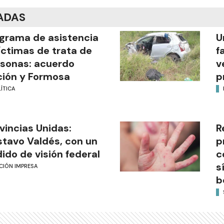
ADAS
grama de asistencia
U
íctimas de trata de
f
sonas: acuerdo
v
ión y Formosa
p
ÍTICA
vincias Unidas:
R
tavo Valdés, con un
p
ido de visión federal
c
s
CIÓN IMPRESA
b