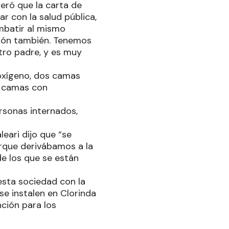
deró que la carta de
ar con la salud pública,
mbatir al mismo
ución también. Tenemos
tro padre, y es muy
 oxígeno, dos camas
e camas con
rsonas internados,
leari dijo que “se
rque derivábamos a la
e los que se están
 esta sociedad con la
se instalen en Clorinda
nción para los