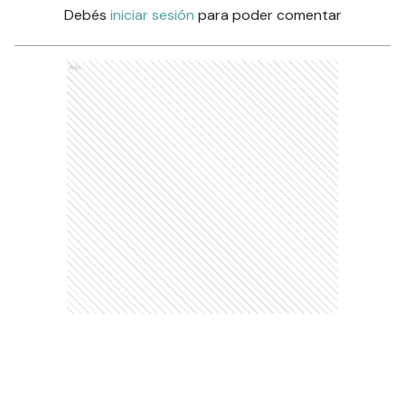
Debés
iniciar sesión
para poder comentar
Ads