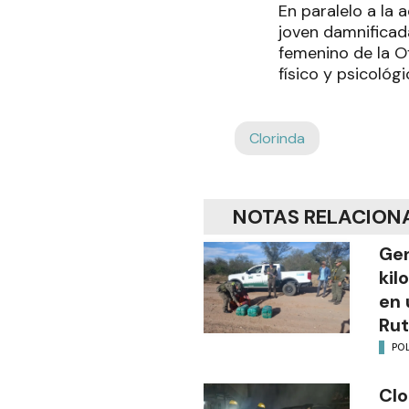
En paralelo a la 
joven damnificad
femenino de la Of
físico y psicológ
Clorinda
NOTAS RELACION
Gen
kil
en 
Rut
POL
Clo