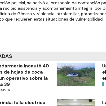
acción policial, se activó el protocolo de contención p
a recibió asistencia y acompañamiento integral por p
icina de Género y Violencia Intrafamiliar, garantizand
ico que requieren estas situaciones de vulnerabilidad.
ADAS
darmería incautó 40
U
os de hojas de coca
e
un operativo sobre la
e
a 39
ICIALES
rinda: falla eléctrica
L