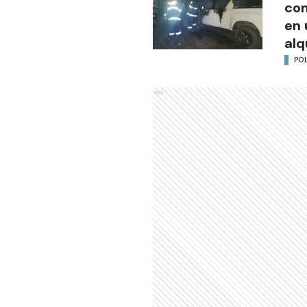
co
en 
alq
POL
Ads