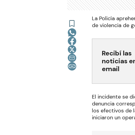
La Policía apreh
de violencia de g
Recibí las
noticias e
email
El incidente se d
denuncia corresp
los efectivos de
iniciaron un ope