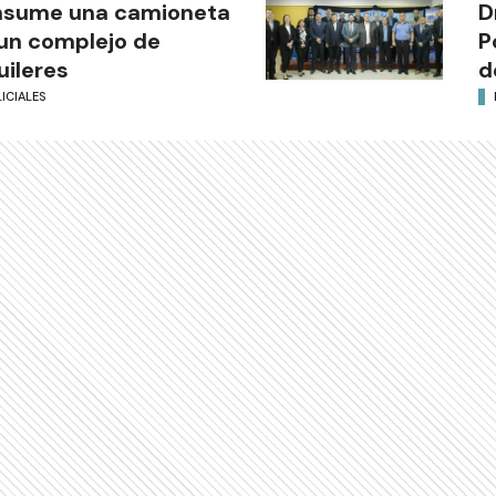
nsume una camioneta
D
un complejo de
P
uileres
d
ICIALES