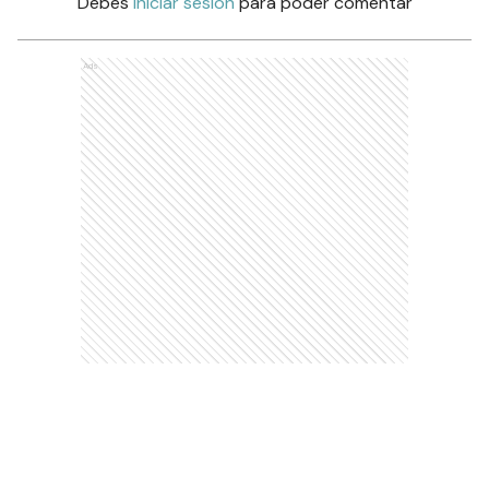
Debés
iniciar sesión
para poder comentar
Ads