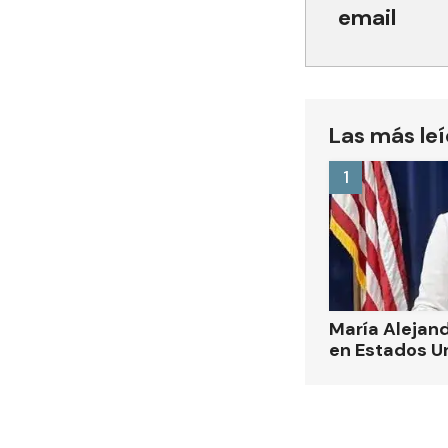
email
Las más le
1
María Alejand
en Estados U