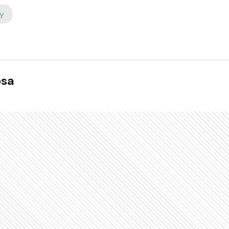
y
osa