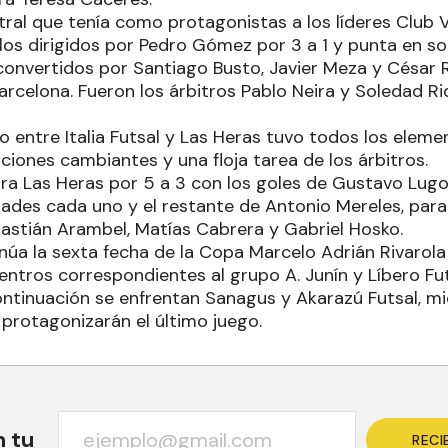
tral que tenía como protagonistas a los líderes Club Vi
 los dirigidos por Pedro Gómez por 3 a 1 y punta en so
 convertidos por Santiago Busto, Javier Meza y César 
rcelona. Fueron los árbitros Pablo Neira y Soledad Riq
o entre Italia Futsal y Las Heras tuvo todos los eleme
aciones cambiantes y una floja tarea de los árbitros.
para Las Heras por 5 a 3 con los goles de Gustavo Lu
ades cada uno y el restante de Antonio Mereles, para I
stián Arambel, Matías Cabrera y Gabriel Hosko.
núa la sexta fecha de la Copa Marcelo Adrián Rivarola
ntros correspondientes al grupo A. Junín y Líbero Fut
continuación se enfrentan Sanagus y Akarazú Futsal, m
i protagonizarán el último juego.
n tu
RECI