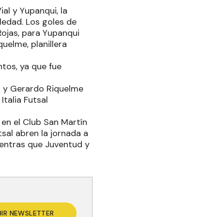
al y Yupanqui, la
ledad. Los goles de
Rojas, para Yupanqui
uelme, planillera
ntos, ya que fue
go y Gerardo Riquelme
talia Futsal
 en el Club San Martín
sal abren la jornada a
ientras que Juventud y
BIR NEWSLETTER