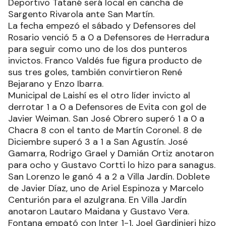
Deportivo Tatané será local en cancha de
Sargento Rivarola ante San Martín.
La fecha empezó el sábado y Defensores del
Rosario venció 5 a 0 a Defensores de Herradura
para seguir como uno de los dos punteros
invictos. Franco Valdés fue figura producto de
sus tres goles, también convirtieron René
Bejarano y Enzo Ibarra.
Municipal de Laishí es el otro líder invicto al
derrotar 1 a 0 a Defensores de Evita con gol de
Javier Weiman. San José Obrero superó 1 a 0 a
Chacra 8 con el tanto de Martín Coronel. 8 de
Diciembre superó 3 a 1 a San Agustín. José
Gamarra, Rodrigo Grael y Damián Ortiz anotaron
para ocho y Gustavo Cortti lo hizo para sanagus.
San Lorenzo le ganó 4 a 2 a Villa Jardín. Doblete
de Javier Díaz, uno de Ariel Espinoza y Marcelo
Centurión para el azulgrana. En Villa Jardín
anotaron Lautaro Maidana y Gustavo Vera.
Fontana empató con Inter 1-1, Joel Gardinieri hizo