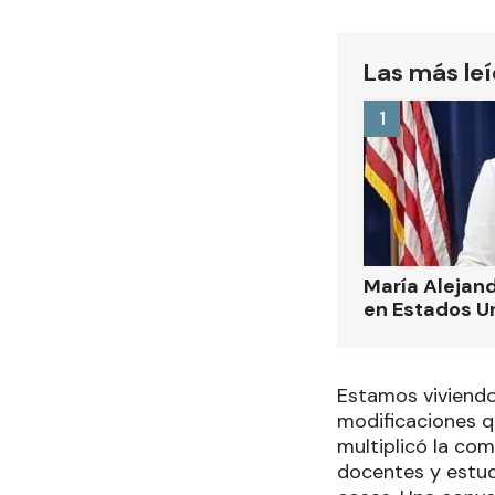
Las más le
1
María Alejand
en Estados U
Estamos viviendo
modificaciones qu
multiplicó la co
docentes y estud