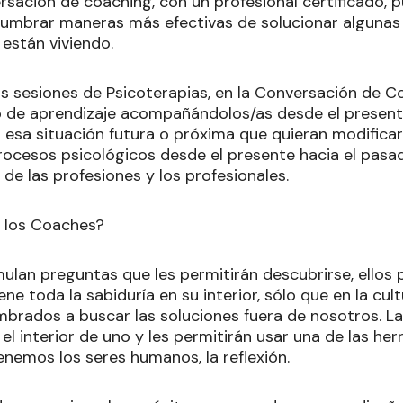
sación de coaching, con un profesional certificado, pu
lumbrar maneras más efectivas de solucionar algunas
están viviendo.
as sesiones de Psicoterapias, en la Conversación de C
cio de aprendizaje acompañándolos/as desde el present
esa situación futura o próxima que quieran modificar.
ocesos psicológicos desde el presente hacia el pasado
 de las profesiones y los profesionales.
e los Coaches?
ulan preguntas que les permitirán descubrirse, ellos 
ene toda la sabiduría en su interior, sólo que en la cul
rados a buscar las soluciones fuera de nosotros. L
el interior de uno y les permitirán usar una de las h
nemos los seres humanos, la reflexión.