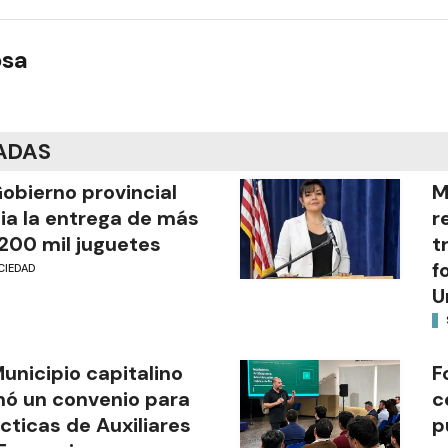
osa
ADAS
Gobierno provincial
M
cia la entrega de más
r
200 mil juguetes
t
f
CIEDAD
U
Municipio capitalino
F
mó un convenio para
c
cticas de Auxiliares
p