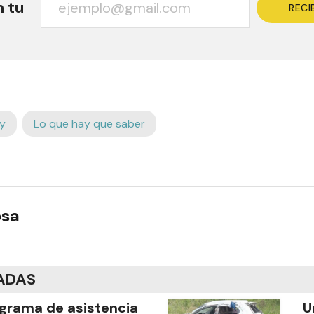
n tu
RECI
y
Lo que hay que saber
osa
ADAS
grama de asistencia
U