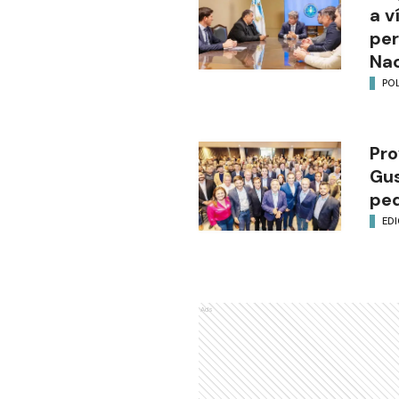
a v
per
Nac
POL
Pro
Gus
ped
EDI
Ads