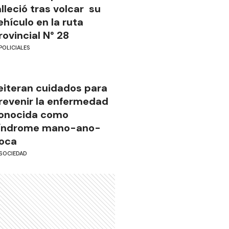
alleció tras volcar su
ehículo en la ruta
rovincial N° 28
POLICIALES
eiteran cuidados para
revenir la enfermedad
onocida como
índrome mano-ano-
oca
SOCIEDAD