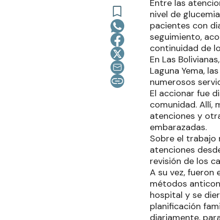
Entre las atencio
nivel de glucemi
pacientes con di
seguimiento, ac
continuidad de l
En Las Bolivianas
Laguna Yema, las 
numerosos servic
El accionar fue d
comunidad. Allí, 
atenciones y otra
embarazadas.
Sobre el trabajo 
atenciones desde
revisión de los c
A su vez, fueron
métodos anticon
hospital y se die
planificación fam
diariamente, para