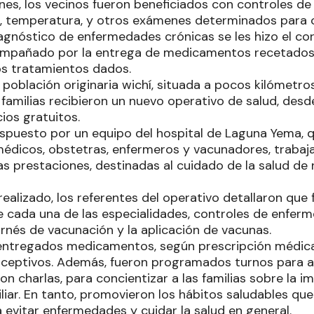
nes, los vecinos fueron beneficiados con controles de p
a, temperatura, y otros exámenes determinados para 
agnóstico de enfermedades crónicas se les hizo el co
ompañado por la entrega de medicamentos recetados 
os tratamientos dados.
, población originaria wichí, situada a pocos kilómetro
familias recibieron un nuevo operativo de salud, desde
ios gratuitos.
ispuesto por un equipo del hospital de Laguna Yema, q
médicos, obstetras, enfermeros y vacunadores, trabaja
s prestaciones, destinadas al cuidado de la salud de 
realizado, los referentes del operativo detallaron que
 cada una de las especialidades, controles de enferme
arnés de vacunación y la aplicación de vacunas.
 entregados medicamentos, según prescripción médica;
ceptivos. Además, fueron programados turnos para a
ron charlas, para concientizar a las familias sobre la i
iliar. En tanto, promovieron los hábitos saludables qu
 evitar enfermedades y cuidar la salud en general.