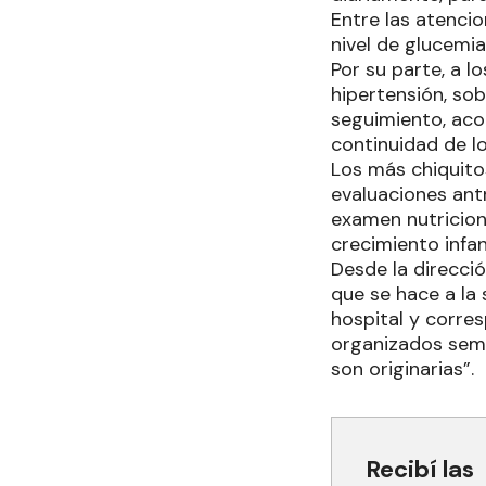
Entre las atencio
nivel de glucemi
Por su parte, a 
hipertensión, sob
seguimiento, ac
continuidad de l
Los más chiquitos
evaluaciones ant
examen nutricion
crecimiento infant
Desde la direcci
que se hace a la
hospital y corre
organizados sema
son originarias”.
Recibí las