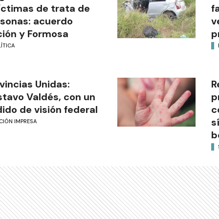
íctimas de trata de
f
sonas: acuerdo
v
ión y Formosa
p
ÍTICA
vincias Unidas:
R
tavo Valdés, con un
p
ido de visión federal
c
s
CIÓN IMPRESA
b