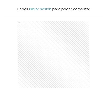
Debés
iniciar sesión
para poder comentar
Ads