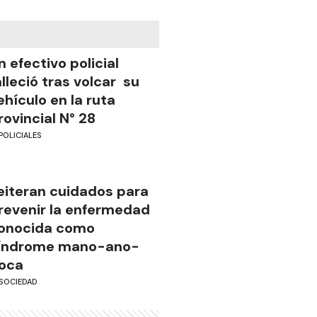
n efectivo policial
alleció tras volcar su
ehículo en la ruta
rovincial N° 28
POLICIALES
eiteran cuidados para
revenir la enfermedad
onocida como
índrome mano-ano-
oca
SOCIEDAD