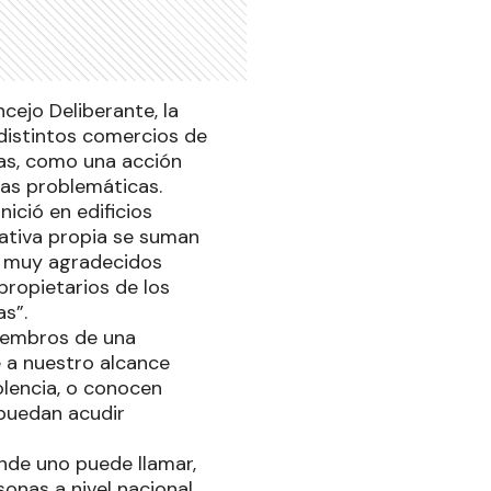
ejo Deliberante, la
 distintos comercios de
nas, como una acción
esas problemáticas.
nició en edificios
iativa propia se suman
os muy agradecidos
ropietarios de los
as”.
miembros de una
é a nuestro alcance
olencia, o conocen
 puedan acudir
nde uno puede llamar,
sonas a nivel nacional,