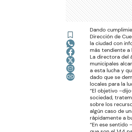
Dando cumplimien
Dirección de Cue
la ciudad con in
más tendiente a l
La directora del á
municipales alca
a esta lucha y q
dado que se demu
locales para la l
“El objetivo –di
sociedad, tratem
sobre los recurso
algún caso de un
rápidamente a bu
“En ese sentido 
que son el 144 pa