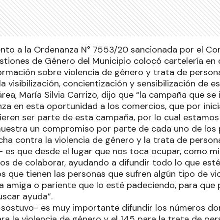
to a la Ordenanza N° 7553/20 sancionada por el Conc
stiones de Género del Municipio colocó cartelería en
formación sobre violencia de género y trata de perso
a visibilización, concientización y sensibilización de 
rea, María Silvia Carrizo, dijo que “la campaña que se i
nza en esta oportunidad a los comercios, que por inic
uieren ser parte de esta campaña, por lo cual estam
estra un compromiso por parte de cada uno de los p
ucha contra la violencia de género y la trata de person
jo- es que desde el lugar que nos toca ocupar, como 
os de colaborar, ayudando a difundir todo lo que est
s que tienen las personas que sufren algún tipo de vi
a amiga o pariente que lo esté padeciendo, para que
scar ayuda”.
–sostuvo- es muy importante difundir los números do
ra la violencia de género y el 145 para la trata de per