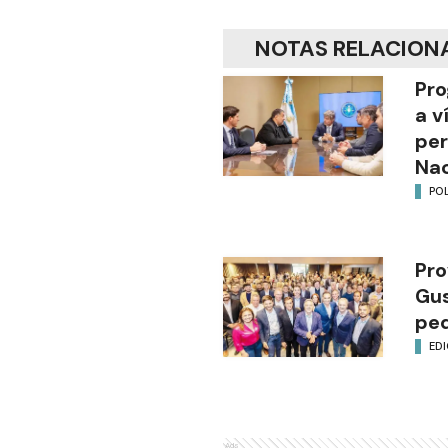
NOTAS RELACION
Pro
a v
per
Nac
POL
Pro
Gus
ped
EDI
Ads