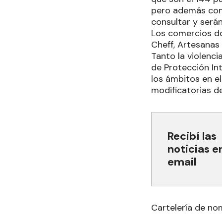
pero además con
consultar y serán
Los comercios do
Cheff, Artesanas
Tanto la violenc
de Protección Int
los ámbitos en el
modificatorias d
Recibí las
noticias e
email
Cartelería de no