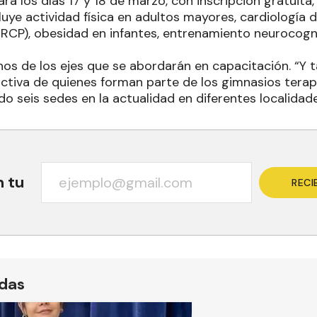
ará los días 17 y 18 de marzo, con inscripción gratuit
uye actividad física en adultos mayores, cardiología 
RCP), obesidad en infantes, entrenamiento neurocognit
nos de los ejes que se abordarán en capacitación. “Y
activa de quienes forman parte de los gimnasios terapé
do seis sedes en la actualidad en diferentes localidades
n tu
RECI
ídas