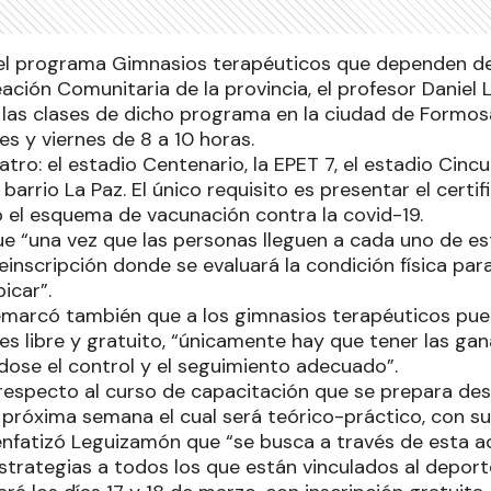
el programa Gimnasios terapéuticos que dependen de 
ación Comunitaria de la provincia, el profesor Daniel
as clases de dicho programa en la ciudad de Formosa
les y viernes de 8 a 10 horas.
tro: el estadio Centenario, la EPET 7, el estadio Cincu
 barrio La Paz. El único requisito es presentar el certif
 el esquema de vacunación contra la covid-19.
e “una vez que las personas lleguen a cada uno de es
inscripción donde se evaluará la condición física para
icar”.
emarcó también que a los gimnasios terapéuticos pued
es libre y gratuito, “únicamente hay que tener las gan
ndose el control y el seguimiento adecuado”.
 respecto al curso de capacitación que se prepara des
 próxima semana el cual será teórico-práctico, con su
enfatizó Leguizamón que “se busca a través de esta ac
strategias a todos los que están vinculados al deport