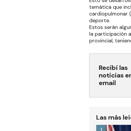
Esto se desarroll
temática que incl
cardiopulmonar (
deporte.
Estos serán algu
la participación 
provincial, tenien
Recibí las
noticias e
email
Las más le
1