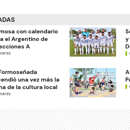
ADAS
mosa con calendario
S
a el Argentino de
y
ecciones A
D
PORTES
 Formoseñada
A
endió una vez más la
P
ma de la cultura local
PORTES