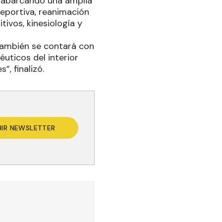
a, abarcando una amplia
deportiva, reanimación
ivos, kinesiología y
 también se contará con
uticos del interior
”, finalizó.
BIR NEWSLETTER