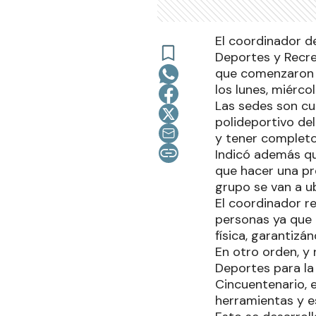
El coordinador d
Deportes y Recre
que comenzaron l
los lunes, miérco
Las sedes son cua
polideportivo del
y tener completo
Indicó además qu
que hacer una pre
grupo se van a ub
El coordinador r
personas ya que 
física, garantizá
En otro orden, y
Deportes para la
Cincuentenario, 
herramientas y e