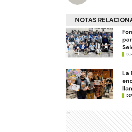
NOTAS RELACION
For
par
Sel
DE
La
enc
lla
DE
Ads