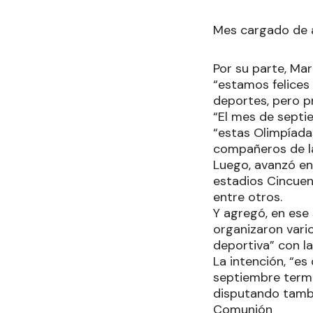
Mes cargado de 
Por su parte, Ma
“estamos felices
deportes, pero p
“El mes de septi
“estas Olimpíada
compañeros de lab
Luego, avanzó en
estadios Cincuent
entre otros.
Y agregó, en ese 
organizaron vari
deportiva” con la
La intención, “es
septiembre termi
disputando tambi
Comunión