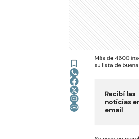
Más de 4600 insc
su lista de buena 
Recibí las
noticias e
email
Se puso en march