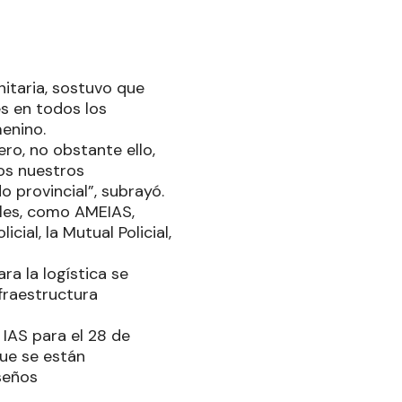
itaria, sostuvo que
s en todos los
enino.
ro, no obstante ello,
os nuestros
 provincial”, subrayó.
ales, como AMEIAS,
ial, la Mutual Policial,
ra la logística se
fraestructura
 IAS para el 28 de
que se están
seños