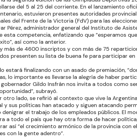
ollarse del 5 al 25 del corriente. En el lanzamiento ofi
entenario, estuvieron presentes autoridades provincia
les del Frente de la Victoria (FdV) para las eleccione
ar Pérez, administrador general del Instituto de Asiste
de esta competencia, enfatizando que “esperamos que
ito”, así como la anterior.
ay más de 4600 inscriptos y con más de 75 reparticio
os presenten su lista de buena fe para participar en l
o estará finalizando con un asado de premiación, “do
as, lo importante es llevarse la alegría de haber part
l gobernador Gildo Insfrán nos invita a todos como se
 oportunidad”, subrayó.
or otro lado, se refirió al contexto que vive la Argenti
l y sus políticas han atacado y siguen atacando pe
denigrar el trabajo de los empleados públicos. El mo
a a todo el país que hay otra forma de hacer política,
rar así “el crecimiento armónico de la provincia con el 
es con la gente adentro”.