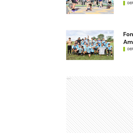
DE
Fon
Amé
DE
Ads