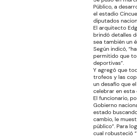
Público, a desarr
el estadio Cincu
diputados naciona
El arquitecto Edg
brindó detalles 
sea también un éx
Según indicó, “h
permitido que tod
deportivas”.
Y agregó que tod
trofeos y las cop
un desafío que e
celebrar en esta
El funcionario, p
Gobierno naciona
estado buscando 
cambio, le muestr
público”. Para log
cual robusteció “