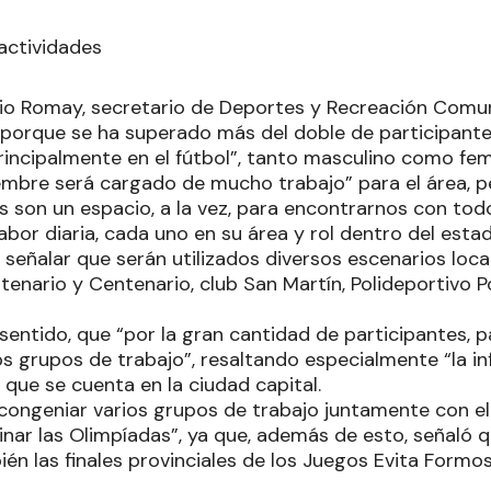
actividades
rio Romay, secretario de Deportes y Recreación Comun
 porque se ha superado más del doble de participante
rincipalmente en el fútbol”, tanto masculino como fem
embre será cargado de mucho trabajo” para el área, pe
s son un espacio, a la vez, para encontrarnos con tod
or diaria, cada uno en su área y rol dentro del estado
 señalar que serán utilizados diversos escenarios loc
enario y Centenario, club San Martín, Polideportivo Polic
sentido, que “por la gran cantidad de participantes, pa
os grupos de trabajo”, resaltando especialmente “la in
 que se cuenta en la ciudad capital.
 congeniar varios grupos de trabajo juntamente con el
nar las Olimpíadas”, ya que, además de esto, señaló 
én las finales provinciales de los Juegos Evita Formo