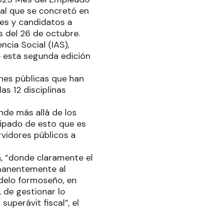
cial que se concretó en
les y candidatos a
s del 26 de octubre.
ncia Social (IAS),
 esta segunda edición
nes públicas que han
as 12 disciplinas
nde más allá de los
icipado de esto que es
rvidores públicos a
na, “donde claramente el
rmanentemente al
delo formoseño, en
 de gestionar lo
superávit fiscal”, el