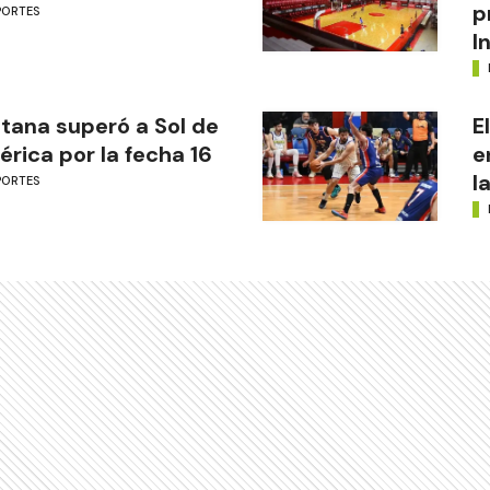
p
PORTES
I
tana superó a Sol de
E
rica por la fecha 16
e
l
PORTES