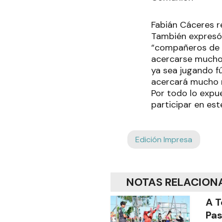
Fabián Cáceres r
También expresó 
“compañeros de t
acercarse mucho 
ya sea jugando fú
acercará mucho 
Por todo lo expue
participar en est
Edición Impresa
NOTAS RELACION
A T
Pas