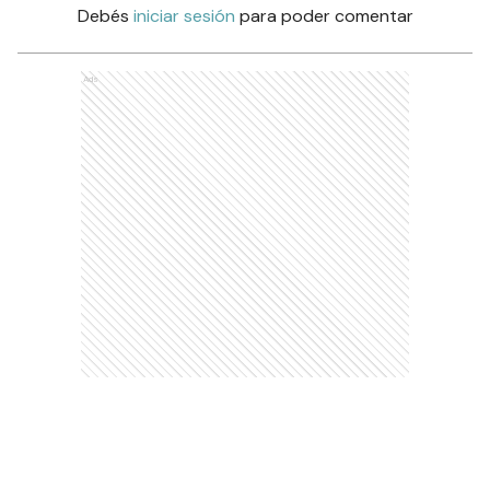
Debés
iniciar sesión
para poder comentar
Ads