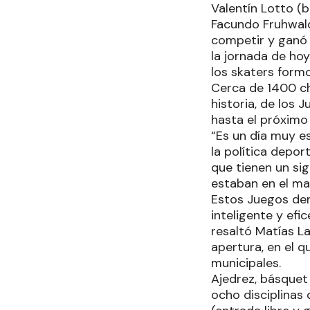
Valentín Lotto (
Facundo Fruhwald
competir y ganó l
la jornada de ho
los skaters form
Cerca de 1400 chi
historia, de los 
hasta el próximo
“Es un día muy e
la política depo
que tienen un si
estaban en el ma
Estos Juegos de
inteligente y ef
resaltó Matías L
apertura, en el 
municipales.
Ajedrez, básquet 
ocho disciplinas