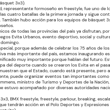
básquet 3x3).
, representante formoseño en freestyle, fue uno de l
as cuatro batallas de la primera jornada y sigue cont
y. También hubo acción para los equipos de básquet 3x
oseños.
cos de todas las provincias del país ya disfrutan, por
Juegos Evita Urbanos, evento deportivo, social y cultur
 domingo.
special, porque además de celebrar los 75 años de los
rtiva más importante del país, estamos inaugurando e
gnificado muy importante porque hablan del futuro. Est
pa del deporte cuando se crearon los Evita en el pasa
muestran que el Estado, cuando está presente, pero
icente, puede organizar eventos tan importantes como 
ammens, ministro de Turismo y Deportes de la Nación,
que estuvo acompañado por diversas autoridades nacio
3x3, BMX freestyle, freestyle, parkour, breaking, escal
 que tendrán acción en el Polo Deportes y Expresione