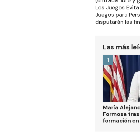
(entrada libre y g
Los Juegos Evita
Juegos para Pers
disputarán las fi
Las más le
1
María Alejan
Formosa tras 
formación en