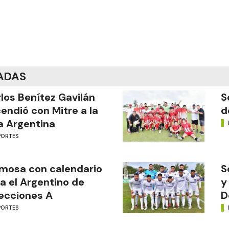
ADAS
los Benítez Gavilán
S
endió con Mitre a la
d
a Argentina
PORTES
mosa con calendario
S
a el Argentino de
y
ecciones A
D
PORTES