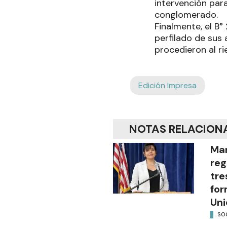
intervención par
conglomerado.
Finalmente, el B°
perfilado de sus 
procedieron al ri
Edición Impresa
NOTAS RELACION
Mar
reg
tre
for
Uni
SO