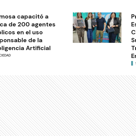
mosa capacitó a
P
ca de 200 agentes
E
licos en el uso
C
ponsable de la
S
eligencia Artificial
T
E
CIEDAD