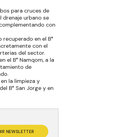
ubos para cruces de
el drenaje urbano se
a, complementando con
o recuperado en el B°
oncretamente con el
rterias del sector.
 en el B° Namqom, a la
antamiento de
ado.
en la limpieza y
 del B° San Jorge y en
BIR NEWSLETTER