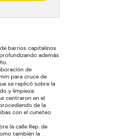
de barrios capitalinos
, profundizando además
ño.
laboración de
00mm para cruce de
que se replicó sobre la
do y limpieza.
se centraron en el
 procediendo de la
mbas con el cuneteo
re la calle Rep. de
 como también la