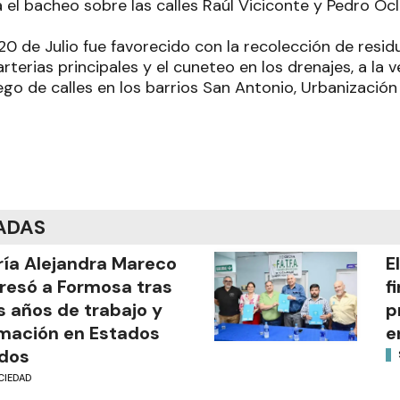
a el bacheo sobre las calles Raúl Viciconte y Pedro O
 20 de Julio fue favorecido con la recolección de resi
arterias principales y el cuneteo en los drenajes, a la 
ego de calles en los barrios San Antonio, Urbanización
ADAS
ía Alejandra Mareco
E
resó a Formosa tras
f
s años de trabajo y
p
mación en Estados
e
dos
CIEDAD