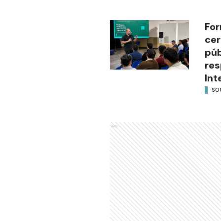
For
cer
púb
res
Int
SO
Ads