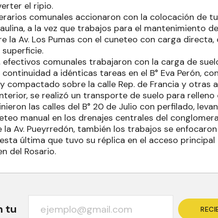
rter el ripio.
perarios comunales accionaron con la colocación de t
 Paulina, a la vez que trabajos para el mantenimiento d
e la Av. Los Pumas con el cuneteo con carga direct
 superficie.
efectivos comunales trabajaron con la carga de suel
 continuidad a idénticas tareas en el B° Eva Perón, c
o y compactado sobre la calle Rep. de Francia y otras a
anterior, se realizó un transporte de suelo para relleno
inieron las calles del B° 20 de Julio con perfilado, lev
eteo manual en los drenajes centrales del conglomer
 la Av. Pueyrredón, también los trabajos se enfocaron 
 esta última que tuvo su réplica en el acceso principal
en del Rosario.
n tu
RECI