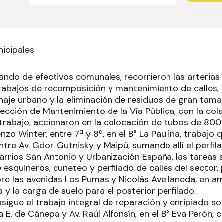
icipales
ando de efectivos comunales, recorrieron las arterias 
rabajos de recomposición y mantenimiento de calles
naje urbano y la eliminación de residuos de gran tama
rección de Mantenimiento de la Vía Pública, con la co
trabajo, accionaron en la colocación de tubos de 8
nzo Winter, entre 7ª y 8ª, en el B° La Paulina, trabajo 
ntre Av. Gdor. Gutnisky y Maipú, sumando allí el perfila
barrios San Antonio y Urbanización España, las tareas 
esquineros, cuneteo y perfilado de calles del sector,
e las avenidas Los Pumas y Nicolás Avellaneda, en a
 y la carga de suelo para el posterior perfilado.
osigue el trabajo integral de reparación y enripiado sob
a E. de Cánepa y Av. Raúl Alfonsín, en el B° Eva Perón,