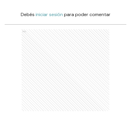
Debés
iniciar sesión
para poder comentar
Ads