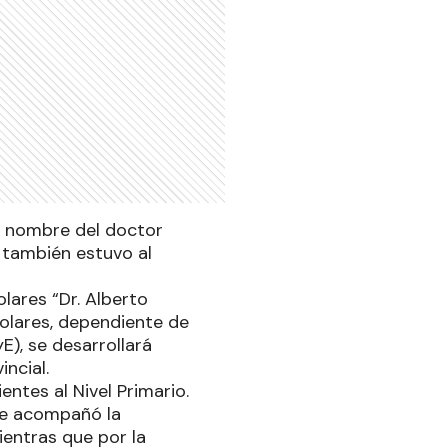
el nombre del doctor
n también estuvo al
.
lares “Dr. Alberto
colares, dependiente de
E), se desarrollará
ncial.
ntes al Nivel Primario.
nde acompañó la
ientras que por la