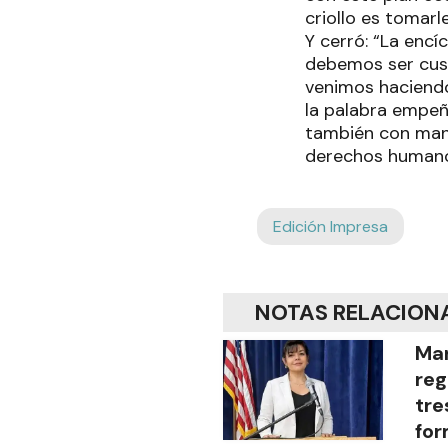
criollo es tomarl
Y cerró: “La enc
debemos ser cust
venimos haciend
la palabra empeñ
también con mand
derechos humanos
Edición Impresa
NOTAS RELACION
Mar
reg
tre
for