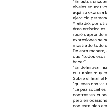
“En estos encuent
niveles educativ
aquí se expresa 
ejercicio perman
Y añadió, por otr
área artística es
recién: aprendem
expresiones se h
mostrado todo el
De esta manera, 
que “todos esos 
hacer”.
“En definitiva, i
culturales muy c
Sobre el final, el
“quienes nos vis
“La paz social es
contrastes, cuan
pero en ocasione
con este plan ec