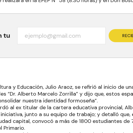
 realizará en la EPEP N° 58 (8.30 horas) y en Don Bosc
n tu
RECI
tura y Educación, Julio Araoz, se refirió al inicio de u
s “Dr. Alberto Marcelo Zorrilla” y dijo que, estos espa
onsolidar nuestra identidad formoseña”.
rdó al ex titular de la cartera educativa provincial, Alb
iniciativa, junto a su equipo de trabajo; y detalló que,
iudad capital, convocó a más de 1800 estudiantes de 
l Primario.