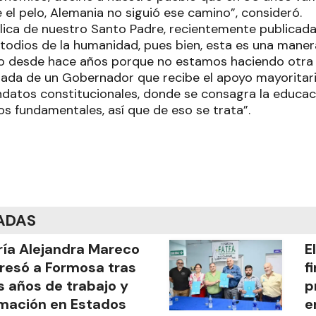
e el pelo, Alemania no siguió ese camino”, consideró.
íclica de nuestro Santo Padre, recientemente publicada
odios de la humanidad, pues bien, esta es una manera
o desde hace años porque no estamos haciendo otra 
ada de un Gobernador que recibe el apoyo mayoritari
atos constitucionales, donde se consagra la educaci
 fundamentales, así que de eso se trata”.
ADAS
ía Alejandra Mareco
E
resó a Formosa tras
f
s años de trabajo y
p
mación en Estados
e