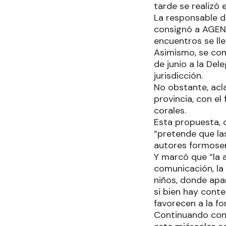
tarde se realizó e
La responsable d
consignó a AGENFO
encuentros se ll
Asimismo, se com
de junio a la Del
jurisdicción.
No obstante, acl
provincia, con el
corales.
Esta propuesta, c
“pretende que la
autores formoseñ
Y marcó que “la a
comunicación, la 
niños, donde apa
si bien hay cont
favorecen a la f
Continuando con 