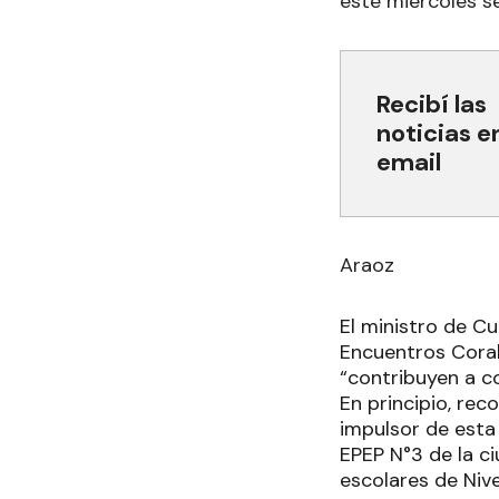
este miércoles se
Recibí las
noticias e
email
Araoz
El ministro de Cul
Encuentros Corale
“contribuyen a c
En principio, reco
impulsor de esta 
EPEP N°3 de la c
escolares de Nive