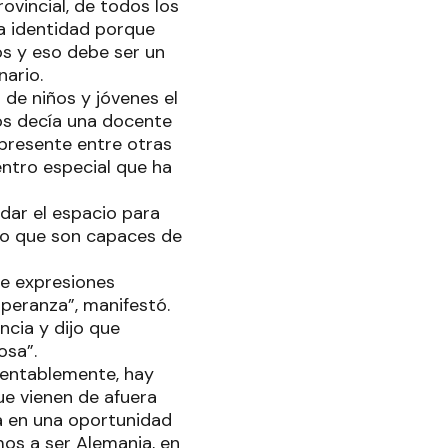
ovincial, de todos los
ra identidad porque
os y eso debe ser un
nario.
 de niños y jóvenes el
nos decía una docente
presente entre otras
entro especial que ha
dar el espacio para
lo que son capaces de
de expresiones
speranza”, manifestó.
incia y dijo que
osa”.
amentablemente, hay
ue vienen de afuera
a en una oportunidad
os a ser Alemania, en