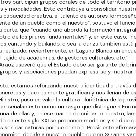
ros participan grupos corales de todo el territorio pr
os y modalidades. Esto contribuye a consolidar nuest
la capacidad creativa, el talento de autores formoseñ
ente de un pueblo como el nuestro”, sostuvo el funcio
a parte, que “cuando uno aborda la formación integral
 otro de los pilares fundamentales” y, en este caso, “
os cantando y bailando, o sea la danza también está 
a realizado, recientemente, en Laguna Blanca un encu
 tejido de academias, de gestores culturales, etc.”
Araoz aseveró que el Estado debe ser garante de brin
grupos y asociaciones puedan expresarse y mostrar 
nsisto, estamos reforzando nuestra identidad a través 
oncretas y que realmente gratifican y nos llenan de e
 Ministro, puso en valor la cultura pluriétnica de la prov
itan señalan esto como un rasgo que distingue a Form
 una de ellas y, en ese marco, de cuidar lo nuestro, l
do en este siglo XXI se proponen modelos y se dice q
s son caricaturas porque como el Presidente afirmar
onómico, decirle a nuestro pueblo que en 30 años vam