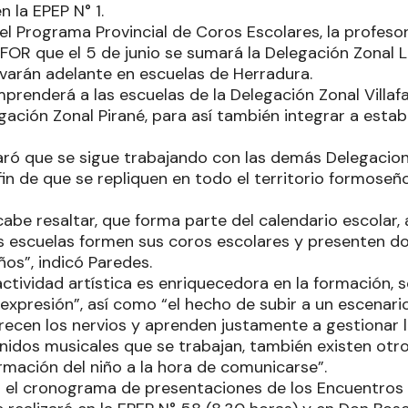
n la EPEP N° 1.
el Programa Provincial de Coros Escolares, la profeso
R que el 5 de junio se sumará la Delegación Zonal Lai
evarán adelante en escuelas de Herradura.
prenderá a las escuelas de la Delegación Zonal Villafa
egación Zonal Pirané, para así también integrar a esta
aró que se sigue trabajando con las demás Delegacion
 fin de que se repliquen en todo el territorio formose
abe resaltar, que forma parte del calendario escolar, 
s escuelas formen sus coros escolares y presenten d
os”, indicó Paredes.
ctividad artística es enriquecedora en la formación, s
expresión”, así como “el hecho de subir a un escenari
recen los nervios y aprenden justamente a gestionar 
enidos musicales que se trabajan, también existen ot
ormación del niño a la hora de comunicarse”.
el cronograma de presentaciones de los Encuentros C