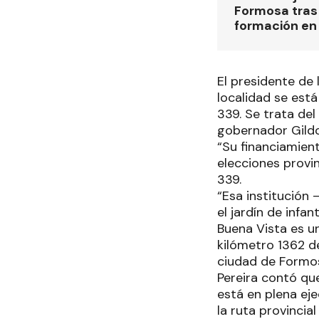
Formosa tras 
formación en
El presidente de
localidad se está
339. Se trata de
gobernador Gildo
“Su financiamien
elecciones provin
339.
“Esa institución 
el jardín de infa
Buena Vista es u
kilómetro 1362 de
ciudad de Formo
Pereira contó qu
está en plena eje
la ruta provincia