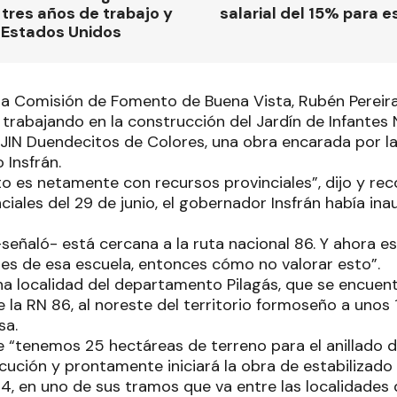
tres años de trabajo y
salarial del 15% para e
 Estados Unidos
 la Comisión de Fomento de Buena Vista, Rubén Pereira
 trabajando en la construcción del Jardín de Infantes
l JIN Duendecitos de Colores, una obra encarada por la
 Insfrán.
to es netamente con recursos provinciales”, dijo y re
ciales del 29 de junio, el gobernador Insfrán había in
–señaló- está cercana a la ruta nacional 86. Y ahora e
ntes de esa escuela, entonces cómo no valorar esto”.
na localidad del departamento Pilagás, que se encuent
 la RN 86, al noreste del territorio formoseño a unos 
sa.
e “tenemos 25 hectáreas de terreno para el anillado 
cución y prontamente iniciará la obra de estabilizado
l 4, en uno de sus tramos que va entre las localidades