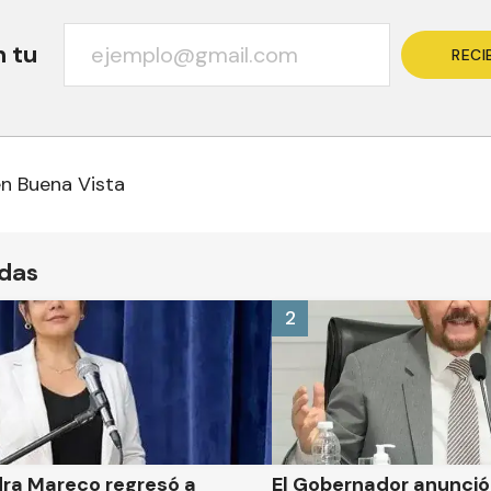
n tu
RECI
n Buena Vista
ídas
2
dra Mareco regresó a
El Gobernador anunci