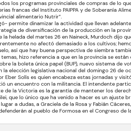
odos los programas provinciales de compras de lo qu
erias francas del Instituto PAIPPA y de Soberanía Alim
incial alimentario Nutrir”.
ó- permite dinamizar la actividad que llevan adelante
trategia de diversificación de la producción en la provi
 la helada del martes 26 en Naineck, Murdoch dijo que
rentemente no afectó demasiado a los cultivos; hemos
elo, así que hay buena perspectiva de siembra tambi
temas, hizo referencia a que en la provincia se están 
obre la boleta única papel (BUP), nuevo sistema de vo
 la elección legislativa nacional del domingo 26 de 
r Eber Solís es quien encabeza estas jornadas y visi
ó un encuentro con la militancia. El intendente partic
te de la Victoria es la garantía de mantener los derec
lei, que lo único que ha venido a hacer es un ajuste bru
in lugar a dudas, a Graciela de la Rosa y Fabián Cácere
defenderán al pueblo de Formosa en el Congreso de la