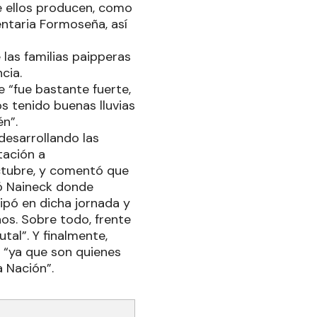
e ellos producen, como
entaria Formoseña, así
 las familias paipperas
ncia.
 “fue bastante fuerte,
 tenido buenas lluvias
én”.
desarrollando las
tación a
octubre, y comentó que
tó Naineck donde
ipó en dicha jornada y
hos. Sobre todo, frente
tal”. Y finalmente,
s, “ya que son quienes
 Nación”.