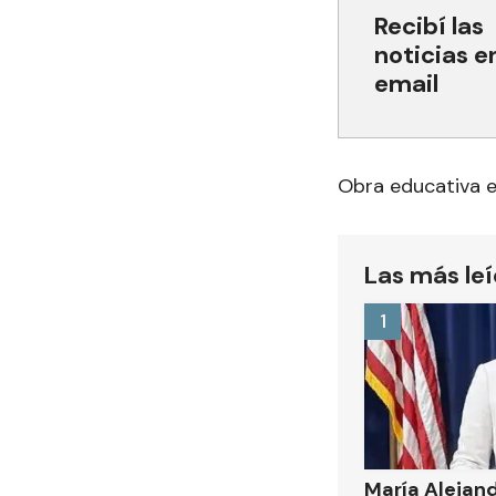
Recibí las
noticias e
email
Obra educativa e
Las más le
1
María Alejan