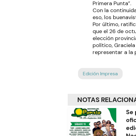
Primera Punta”.
Con la continuida
eso, los buenavi
Por último, ratif
que el 26 de octu
elección provinci
político, Graciel
representar a la
Edición Impresa
NOTAS RELACION
Se 
ofi
edi
Nac