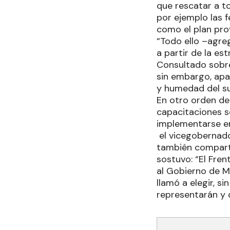
que rescatar a t
por ejemplo las f
como el plan prov
“Todo ello –agreg
a partir de la es
Consultado sobre
sin embargo, apa
y humedad del su
En otro orden de 
capacitaciones s
implementarse en
el vicegobernado
también comparti
sostuvo: “El Fren
al Gobierno de Mi
llamó a elegir, s
representarán y 