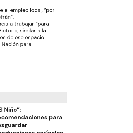
e el empleo local, “por
frán”.
ncia a trabajar “para
ctoria, similar a la
les de ese espacio
a Nación para
El Niño”:
ecomendaciones para
esguardar
roducciones agrícolas