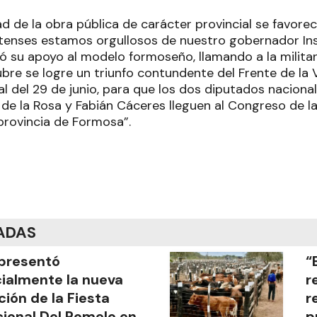
d de la obra pública de carácter provincial se favorec
stenses estamos orgullosos de nuestro gobernador Ins
icó su apoyo al modelo formoseño, llamando a la milita
bre se logre un triunfo contundente del Frente de la Vi
al del 29 de junio, para que los dos diputados naciona
a de la Rosa y Fabián Cáceres lleguen al Congreso de l
 provincia de Formosa”.
ADAS
presentó
“
cialmente la nueva
r
ción de la Fiesta
r
ional Del Pomelo en
p