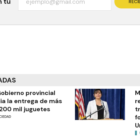
n tu
RECI
ADAS
Gobierno provincial
M
cia la entrega de más
r
200 mil juguetes
t
f
CIEDAD
U