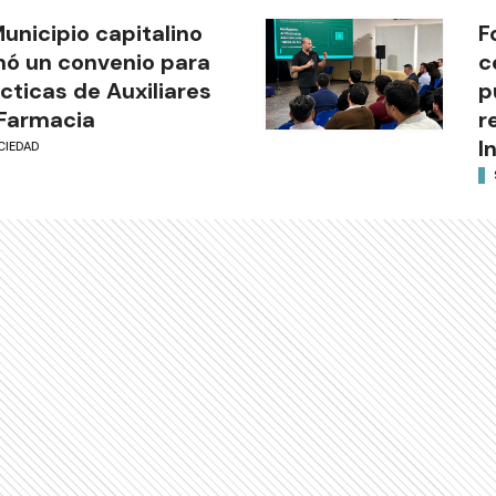
Municipio capitalino
F
mó un convenio para
c
cticas de Auxiliares
p
Farmacia
r
I
CIEDAD