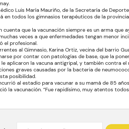
omay.
médico Luis María Mauriño, de la Secretaría de Deport
á en todos los gimnasios terapéuticos de la provincia, 
n cuenta que la vacunación siempre es un arma que a
muchas veces a que enfermedades tengan menor incid
ó el profesional.
rrentes al Gimnasio, Karina Ortiz, vecina del barrio 
narse por contar con patologías de base, que la ponen 
 le aplicaron la vacuna antigripal, y también contra 
ciones graves causadas por la bacteria de neumococo
ta posibilidad.
oncurrió al estadio para vacunar a su mamá de 85 años
ció la vacunación. “Fue rapidísimo, muy atentos todo