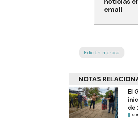
noticias e
email
Edición Impresa
NOTAS RELACION
El 
ini
de 
SO