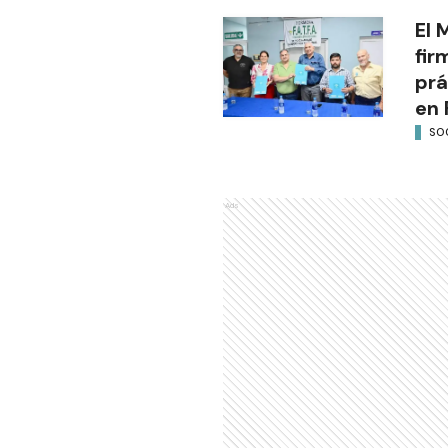
El 
fir
prá
en 
SO
Ads