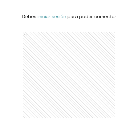
Debés
iniciar sesión
para poder comentar
Ads