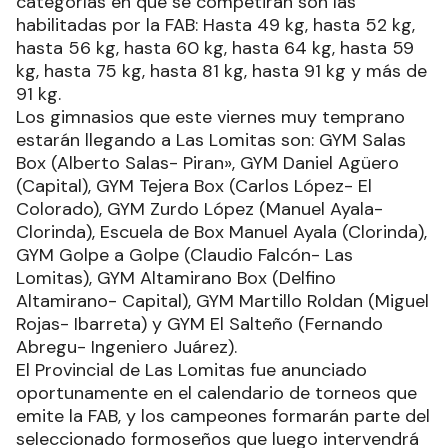
categorías en que se competirán son las
habilitadas por la FAB: Hasta 49 kg, hasta 52 kg,
hasta 56 kg, hasta 60 kg, hasta 64 kg, hasta 59
kg, hasta 75 kg, hasta 81 kg, hasta 91 kg y más de
91 kg.
Los gimnasios que este viernes muy temprano
estarán llegando a Las Lomitas son: GYM Salas
Box (Alberto Salas- Piran», GYM Daniel Agüero
(Capital), GYM Tejera Box (Carlos López- El
Colorado), GYM Zurdo López (Manuel Ayala-
Clorinda), Escuela de Box Manuel Ayala (Clorinda),
GYM Golpe a Golpe (Claudio Falcón- Las
Lomitas), GYM Altamirano Box (Delfino
Altamirano- Capital), GYM Martillo Roldan (Miguel
Rojas- Ibarreta) y GYM El Salteño (Fernando
Abregu- Ingeniero Juárez).
El Provincial de Las Lomitas fue anunciado
oportunamente en el calendario de torneos que
emite la FAB, y los campeones formarán parte del
seleccionado formoseños que luego intervendrá