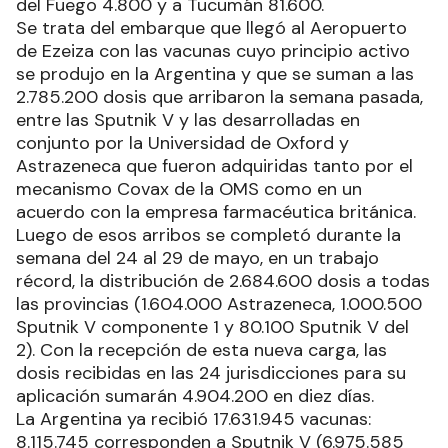
del Fuego 4.800 y a Tucumán 81.600.
Se trata del embarque que llegó al Aeropuerto
de Ezeiza con las vacunas cuyo principio activo
se produjo en la Argentina y que se suman a las
2.785.200 dosis que arribaron la semana pasada,
entre las Sputnik V y las desarrolladas en
conjunto por la Universidad de Oxford y
Astrazeneca que fueron adquiridas tanto por el
mecanismo Covax de la OMS como en un
acuerdo con la empresa farmacéutica británica.
Luego de esos arribos se completó durante la
semana del 24 al 29 de mayo, en un trabajo
récord, la distribución de 2.684.600 dosis a todas
las provincias (1.604.000 Astrazeneca, 1.000.500
Sputnik V componente 1 y 80.100 Sputnik V del
2). Con la recepción de esta nueva carga, las
dosis recibidas en las 24 jurisdicciones para su
aplicación sumarán 4.904.200 en diez días.
La Argentina ya recibió 17.631.945 vacunas:
8.115.745 corresponden a Sputnik V (6.975.585