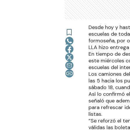
Desde hoy y hast
escuelas de toda 
formoseña, por ot
LLA hizo entrega 
En tiempo de des
este miércoles co
escuelas del inter
Los camiones del
las 5 hacia los p
sábado 18, cuando
Así lo confirmó 
señaló que ademá
para refrescar id
listas.
“Se reforzó el te
válidas las bole