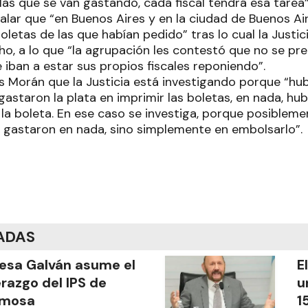
as que se van gastando, cada fiscal tendrá esa tarea”
alar que “en Buenos Aires y en la ciudad de Buenos Air
etas de las que habían pedido” tras lo cual la Justici
ho, a lo que “la agrupación les contestó que no se pr
iban a estar sus propios fiscales reponiendo”.
Morán que la Justicia está investigando porque “hu
astaron la plata en imprimir las boletas, en nada, hu
s la boleta. En ese caso se investiga, porque posiblem
o gastaron en nada, sino simplemente en embolsarlo”.
ADAS
esa Galván asume el
E
erazgo del IPS de
u
rmosa
1