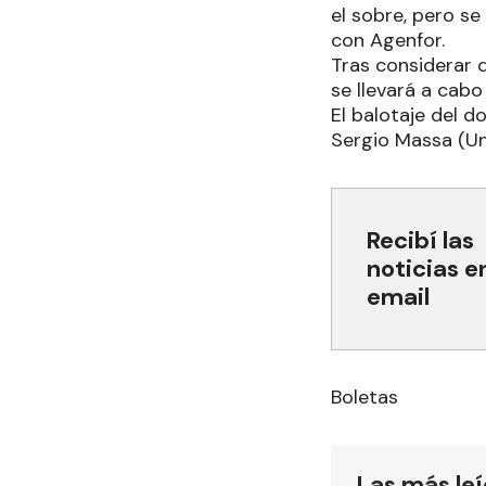
el sobre, pero se
con Agenfor.
Tras considerar q
se llevará a cabo
El balotaje del d
Sergio Massa (Uni
Recibí las
noticias e
email
Boletas
Las más le