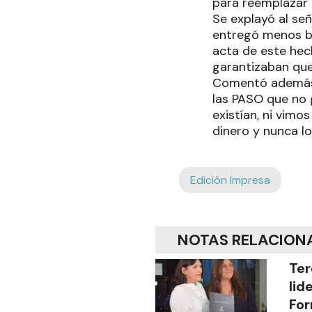
para reemplazar l
Se explayó al señ
entregó menos bol
acta de este hec
garantizaban que 
Comentó además 
las PASO que no g
existían, ni vimo
dinero y nunca l
Edición Impresa
NOTAS RELACION
Ter
lid
Fo