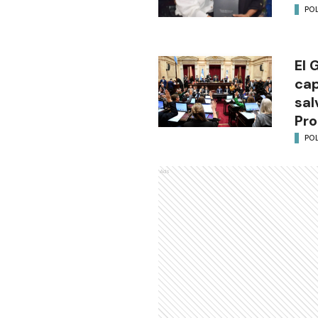
POL
El 
cap
sal
Pro
POL
Ads