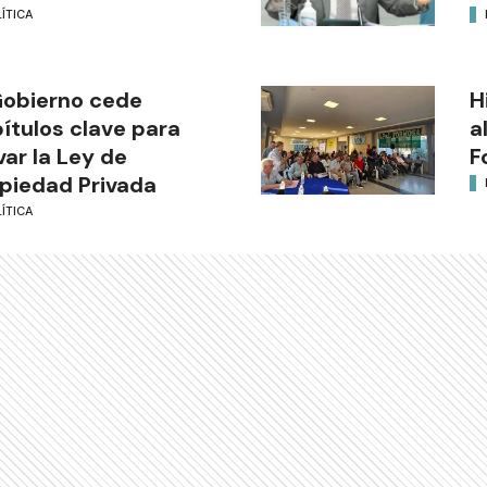
ÍTICA
Gobierno cede
H
ítulos clave para
a
var la Ley de
F
piedad Privada
ÍTICA