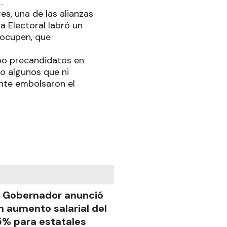
.
es, una de las alianzas
a Electoral labró un
eocupen, que
bo precandidatos en
bo algunos que ni
ente embolsaron el
l Gobernador anunció
n aumento salarial del
5% para estatales