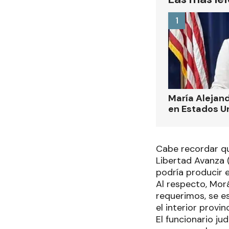
1
María Alejand
en Estados U
Cabe recordar que
Libertad Avanza (
podría producir e
Al respecto, Mor
requerimos, se es
el interior provinc
El funcionario ju