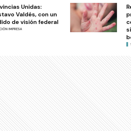
vincias Unidas:
R
tavo Valdés, con un
p
ido de visión federal
c
s
CIÓN IMPRESA
b