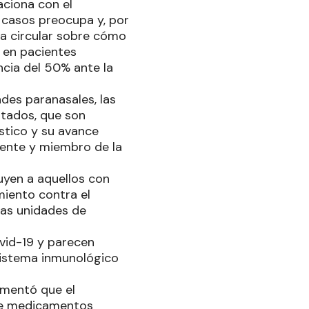
aciona con el
e casos preocupa y, por
una circular sobre cómo
 en pacientes
ncia del 50% ante la
des paranasales, las
ntados, que son
tico y su avance
cente y miembro de la
uyen a aquellos con
miento contra el
las unidades de
vid-19 y parecen
sistema inmunológico
umentó que el
 de medicamentos