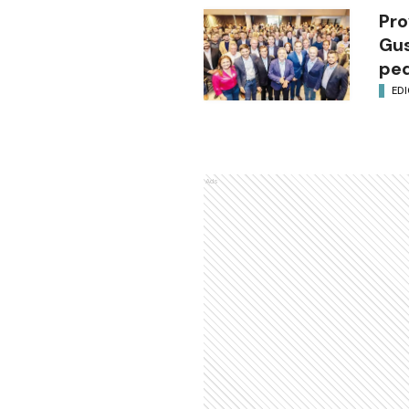
Pro
Gus
ped
EDI
Ads