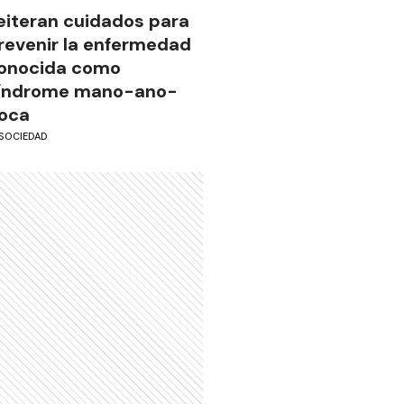
eiteran cuidados para
revenir la enfermedad
onocida como
índrome mano-ano-
oca
SOCIEDAD