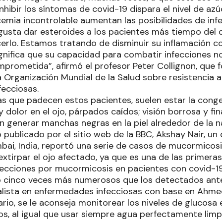
nhibir los síntomas de covid-19 dispara el nivel de azú
cemia incontrolable aumentan las posibilidades de inf
 gusta dar esteroides a los pacientes más tiempo del
rlo. Estamos tratando de disminuir su inflamación co
gnifica que su capacidad para combatir infecciones 
prometida”, afirmó el profesor Peter Collignon, que 
 Organización Mundial de la Salud sobre resistencia a 
ecciosas.
as que padecen estos pacientes, suelen estar la cong
y dolor en el ojo, párpados caídos; visión borrosa y fi
n generar manchas negras en la piel alrededor de la na
 publicado por el sitio web de la BBC, Akshay Nair, un
ai, India, reportó una serie de casos de mucormicosi
xtirpar el ojo afectado, ya que es una de las primeras
fecciones por mucormicosis en pacientes con covid-19
o cinco veces más numerosos que los detectados ante
ialista en enfermedades infecciosas con base en Ahmed
ario, se le aconseja monitorear los niveles de glucosa
s, al igual que usar siempre agua perfectamente limpia