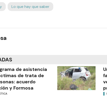
y
Lo que hay que saber
osa
ADAS
grama de asistencia
U
íctimas de trata de
f
sonas: acuerdo
v
ión y Formosa
p
ÍTICA