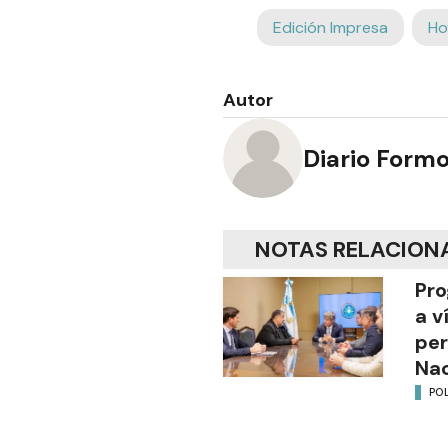
Edición Impresa
Ho
Autor
Diario Form
NOTAS RELACION
Pro
a v
per
Nac
POL