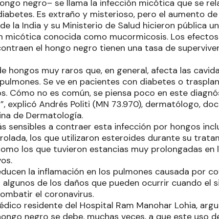
ngo negro– se llama la infección micótica que se rel
 diabetes. Es extraño y misterioso, pero el aumento d
de la India y su Ministerio de Salud hicieron pública 
ión micótica conocida como mucormicosis. Los efectos
contraen el hongo negro tienen una tasa de supervive
de hongos muy raros que, en general, afecta las cavida
s pulmones. Se ve en pacientes con diabetes o traspla
s. Cómo no es común, se piensa poco en este diagnós
”, explicó Andrés Politi (MN 73.970), dermatólogo, do
ina de Dermatología.
s sensibles a contraer esta infección por hongos incl
olada, los que utilizaron esteroides durante su trata
 como los que tuvieron estancias muy prolongadas en 
os.
educen la inflamación en los pulmones causada por co
 algunos de los daños que pueden ocurrir cuando el 
ombatir el coronavirus.
dico residente del Hospital Ram Manohar Lohia, arg
 hongo negro se debe, muchas veces, a que este uso