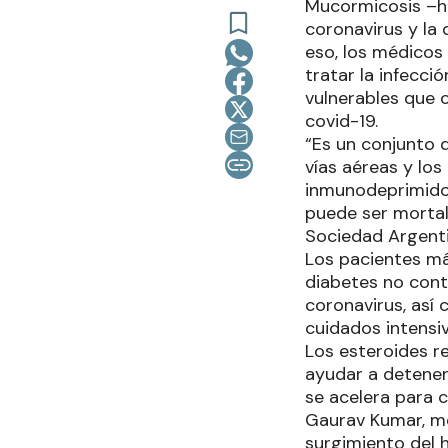
Mucormicosis –ho
coronavirus y la
eso, los médicos 
tratar la infecc
vulnerables que 
covid-19.
“Es un conjunto 
vías aéreas y lo
inmunodeprimido
puede ser mortal
Sociedad Argent
Los pacientes má
diabetes no contr
coronavirus, así
cuidados intensiv
Los esteroides r
ayudar a detener
se acelera para c
Gaurav Kumar, mé
surgimiento del