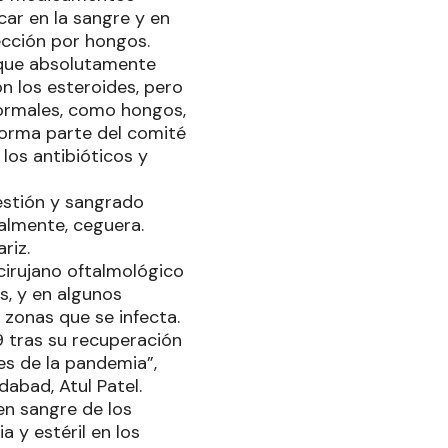
car en la sangre y en
ección por hongos.
 que absolutamente
n los esteroides, pero
normales, como hongos,
forma parte del comité
los antibióticos y
estión y sangrado
nalmente, ceguera.
riz.
 cirujano oftalmológico
s, y en algunos
 zonas que se infecta.
 tras su recuperación
s de la pandemia”,
abad, Atul Patel.
 en sangre de los
 y estéril en los