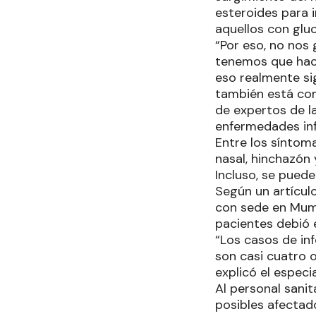
esteroides para i
aquellos con glu
“Por eso, no nos
tenemos que hace
eso realmente si
también está com
de expertos de la
enfermedades inf
Entre los síntom
nasal, hinchazón 
Incluso, se puede
Según un artículo
con sede en Mumb
pacientes debió e
“Los casos de in
son casi cuatro 
explicó el espec
Al personal sanit
posibles afectado