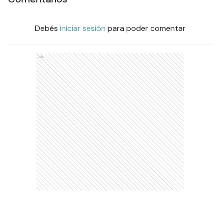
Debés
iniciar sesión
para poder comentar
Ads