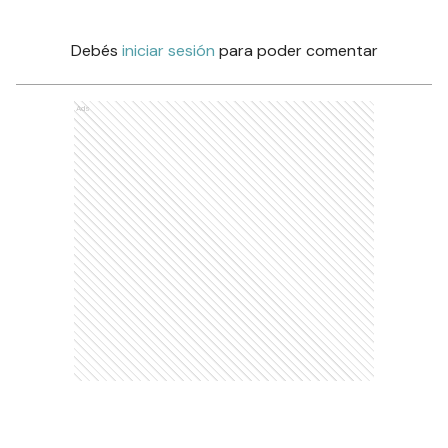
Debés
iniciar sesión
para poder comentar
Ads