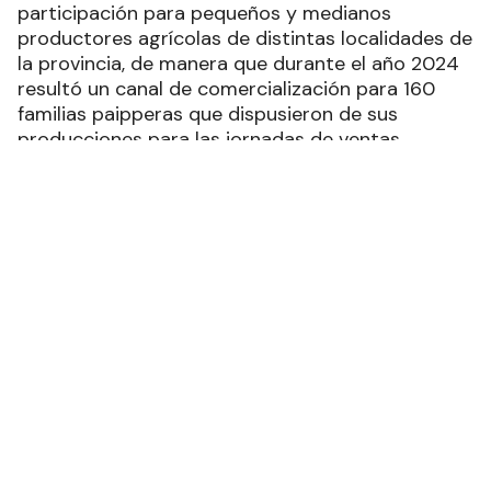
participación para pequeños y medianos
productores agrícolas de distintas localidades de
la provincia, de manera que durante el año 2024
resultó un canal de comercialización para 160
familias paipperas que dispusieron de sus
producciones para las jornadas de ventas.
Por otra parte, durante el período participó un
total de 20 pymes locales del rubro alimentos y
una de ellas del rubro limpieza, que
comercializaron sus productos en 388 ediciones
que desarrolló el programa en barrios de la
ciudad capital, los puntos fijos de ventas y
localidades del interior provincial, cuya logística
recorrió 69000 kilómetros.
Recibí las noticias en tu email