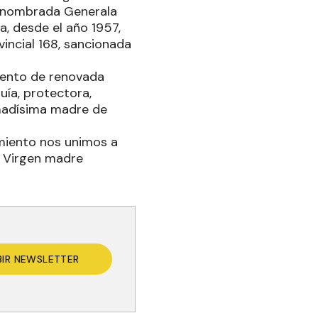
es nombrada Generala
a, desde el año 1957,
incial 168, sancionada
iento de renovada
uía, protectora,
Amadísima madre de
miento nos unimos a
a Virgen madre
BIR NEWSLETTER