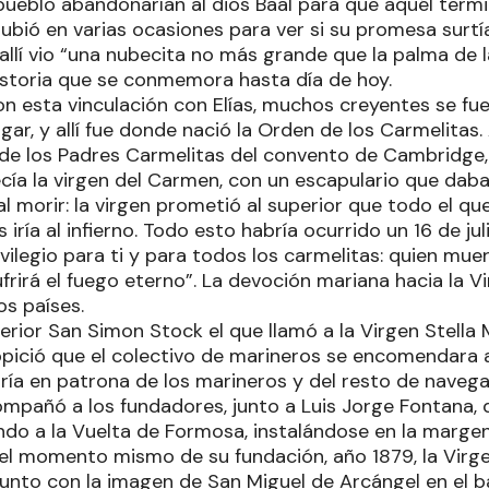
 pueblo abandonarían al dios Baal para que aquél termin
bió en varias ocasiones para ver si su promesa surtía
allí vio “una nubecita no más grande que la palma de 
historia que se conmemora hasta día de hoy.
con esta vinculación con Elías, muchos creyentes se f
gar, y allí fue donde nació la Orden de los Carmelitas. All
 de los Padres Carmelitas del convento de Cambridge,
ía la virgen del Carmen, con un escapulario que daba 
al morir: la virgen prometió al superior que todo el q
 iría al infierno. Todo esto habría ocurrido un 16 de ju
ivilegio para ti y para todos los carmelitas: quien mue
frirá el fuego eterno”. La devoción mariana hacia la 
s países.
erior San Simon Stock el que llamó a la Virgen Stella M
opició que el colectivo de marineros se encomendara a
iría en patrona de los marineros y del resto de navega
mpañó a los fundadores, junto a Luis Jorge Fontana, q
ando a la Vuelta de Formosa, instalándose en la marge
el momento mismo de su fundación, año 1879, la Virge
 junto con la imagen de San Miguel de Arcángel en el b