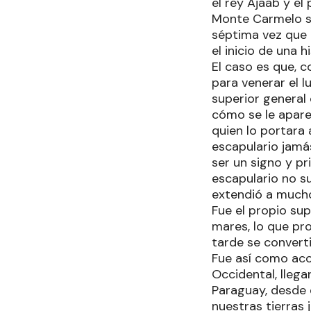
el rey Ajaab y el
Monte Carmelo su
séptima vez que 
el inicio de una 
El caso es que, 
para venerar el lu
superior general
cómo se le aparec
quien lo portara 
escapulario jamás
ser un signo y pr
escapulario no su
extendió a mucho
Fue el propio sup
mares, lo que pr
tarde se convert
Fue así como aco
Occidental, lleg
Paraguay, desde 
nuestras tierras