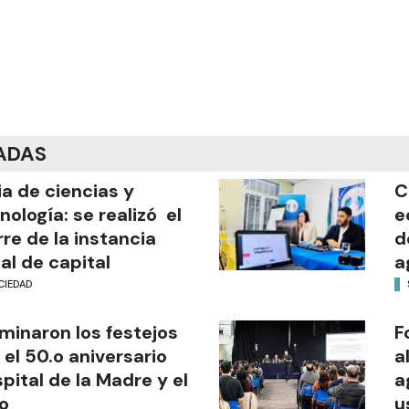
ADAS
ia de ciencias y
C
nología: se realizó el
e
rre de la instancia
d
al de capital
a
CIEDAD
minaron los festejos
F
 el 50.o aniversario
a
pital de la Madre y el
a
o
u