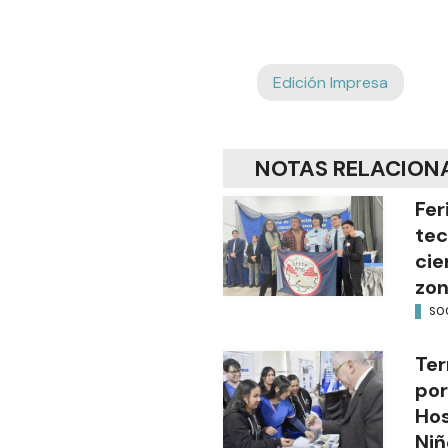
Edición Impresa
NOTAS RELACION
Fer
tec
cie
zon
SO
Ter
por
Hos
Niñ