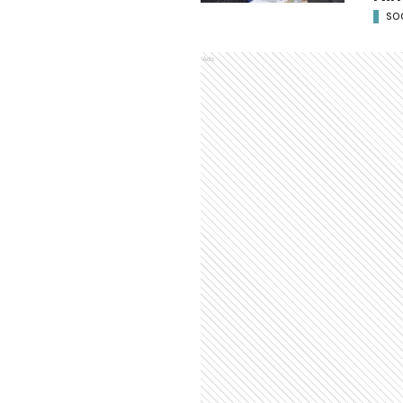
SO
Ads