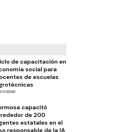
iclo de capacitación en
conomía social para
ocentes de escuelas
grotécnicas
SOCIEDAD
ormosa capacitó
lrededor de 200
gentes estatales en el
so responsable de la IA