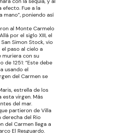
ara con la sequía, y al
 efecto. Fue a la
la mano”, poniendo así
ueron al Monte Carmelo
á por el siglo XIII, el
 San Simon Stock, vio
el paso al cielo a
ue muriera con su
lio de 1251: “Este debe
ra usando el
Virgen del Carmen se
aris, estrella de los
 esta virgen. Más
ntes del mar.
ue partieron de Villa
n derecha del Rio
n del Carmen llega a
arco El Resguardo.