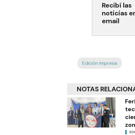
Recibí las
noticias e
email
Edición Impresa
NOTAS RELACION
Fer
tec
cie
zon
SO