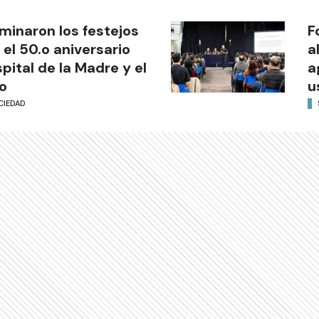
minaron los festejos
F
 el 50.o aniversario
a
pital de la Madre y el
a
o
u
CIEDAD