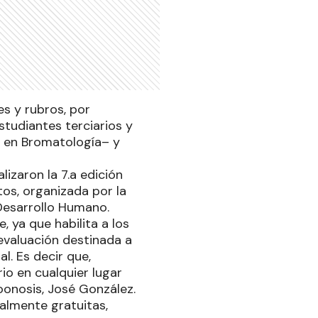
es y rubros, por
studiantes terciarios y
ra en Bromatología– y
izaron la 7.a edición
tos, organizada por la
Desarrollo Humano.
, ya que habilita a los
 evaluación destinada a
l. Es decir que,
io en cualquier lugar
oonosis, José González.
talmente gratuitas,