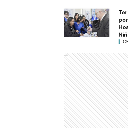
Ter
por
Hos
Niñ
SO
Ads