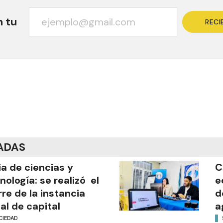
n tu
RECI
ADAS
ia de ciencias y
C
nología: se realizó el
e
rre de la instancia
d
al de capital
a
CIEDAD