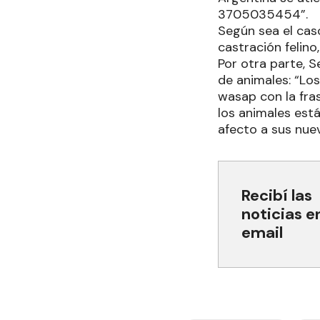
3705035454”.
Según sea el cas
castración felino
Por otra parte, 
de animales: “Lo
wasap con la fr
los animales est
afecto a sus nuev
Recibí las
noticias e
email