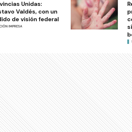
vincias Unidas:
R
tavo Valdés, con un
p
ido de visión federal
c
s
CIÓN IMPRESA
b