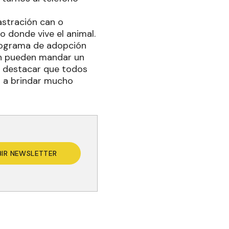
astración can o
io donde vive el animal.
programa de adopción
ón pueden mandar un
 destacar que todos
s a brindar mucho
BIR NEWSLETTER