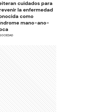
eiteran cuidados para
revenir la enfermedad
onocida como
índrome mano-ano-
oca
SOCIEDAD