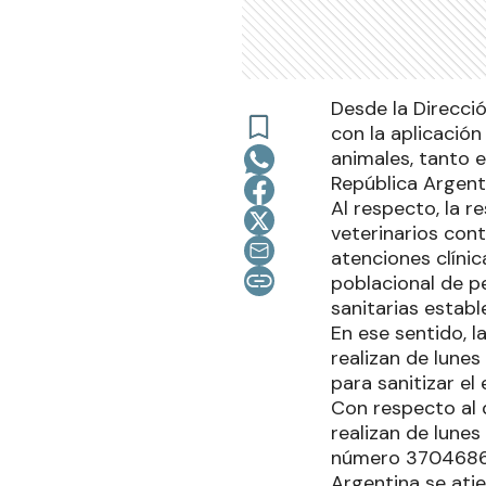
Desde la Direcci
con la aplicación
animales, tanto 
República Argenti
Al respecto, la r
veterinarios con
atenciones clínic
poblacional de p
sanitarias establ
En ese sentido, 
realizan de lunes
para sanitizar el
Con respecto al 
realizan de lunes
número 370468667
Argentina se atie