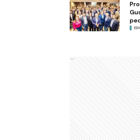
Pro
Gus
ped
EDI
Ads