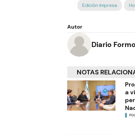
Edición Impresa
Ho
Autor
Diario Form
NOTAS RELACION
Pro
a v
per
Nac
POL