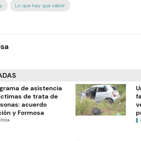
y
Lo que hay que saber
osa
ADAS
grama de asistencia
U
íctimas de trata de
f
sonas: acuerdo
v
ión y Formosa
p
ÍTICA