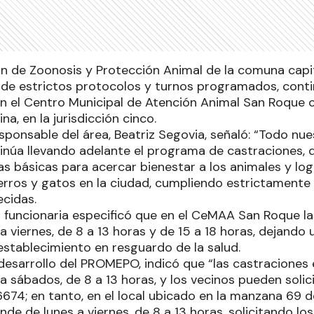
ón de Zoonosis y Protección Animal de la comuna capi
 de estrictos protocolos y turnos programados, contin
en el Centro Municipal de Atención Animal San Roque 
na, en la jurisdicción cinco.
esponsable del área, Beatriz Segovia, señaló: “Todo nu
tinúa llevando adelante el programa de castraciones, 
as básicas para acercar bienestar a los animales y logr
erros y gatos en la ciudad, cumpliendo estrictamente
ecidas.
la funcionaria especificó que en el CeMAA San Roque l
 a viernes, de 8 a 13 horas y de 15 a 18 horas, dejando
 establecimiento en resguardo de la salud.
desarrollo del PROMEPO, indicó que “las castraciones
 a sábados, de 8 a 13 horas, y los vecinos pueden solici
4; en tanto, en el local ubicado en la manzana 69 de
nde de lunes a viernes, de 8 a 13 horas, solicitando los