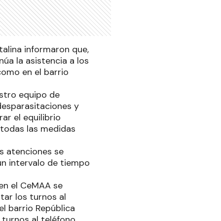
talina informaron que,
úa la asistencia a los
como en el barrio
estro equipo de
desparasitaciones y
ar el equilibrio
 todas las medidas
as atenciones se
 un intervalo de tiempo
 en el CeMAA se
tar los turnos al
l barrio República
 turnos al teléfono