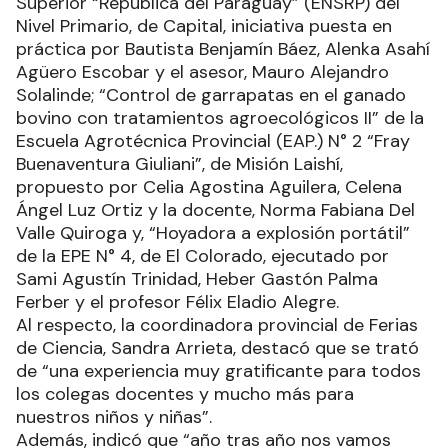
Superior “República del Paraguay” (ENSRP) del
Nivel Primario, de Capital, iniciativa puesta en
práctica por Bautista Benjamín Báez, Alenka Asahí
Agüero Escobar y el asesor, Mauro Alejandro
Solalinde; “Control de garrapatas en el ganado
bovino con tratamientos agroecológicos II” de la
Escuela Agrotécnica Provincial (EAP.) N° 2 “Fray
Buenaventura Giuliani”, de Misión Laishí,
propuesto por Celia Agostina Aguilera, Celena
Ángel Luz Ortiz y la docente, Norma Fabiana Del
Valle Quiroga y, “Hoyadora a explosión portátil”
de la EPE N° 4, de El Colorado, ejecutado por
Sami Agustín Trinidad, Heber Gastón Palma
Ferber y el profesor Félix Eladio Alegre.
Al respecto, la coordinadora provincial de Ferias
de Ciencia, Sandra Arrieta, destacó que se trató
de “una experiencia muy gratificante para todos
los colegas docentes y mucho más para
nuestros niños y niñas”.
Además, indicó que “año tras año nos vamos