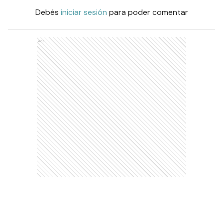
Debés
iniciar sesión
para poder comentar
Ads