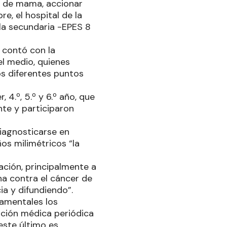
er de mama, accionar
e, el hospital de la
ela secundaria -EPES 8
e contó con la
el medio, quienes
s diferentes puntos
 4.º, 5.º y 6.º año, que
nte y participaron
diagnosticarse en
s milimétricos “la
ación, principalmente a
ha contra el cáncer de
a y difundiendo”.
damentales los
ación médica periódica
este último es