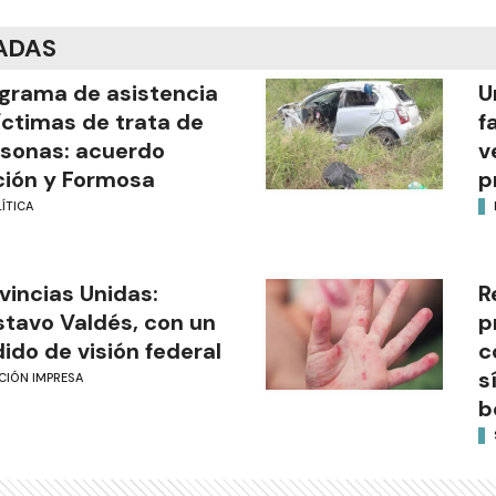
ADAS
grama de asistencia
U
íctimas de trata de
f
sonas: acuerdo
v
ión y Formosa
p
ÍTICA
vincias Unidas:
R
tavo Valdés, con un
p
ido de visión federal
c
s
CIÓN IMPRESA
b