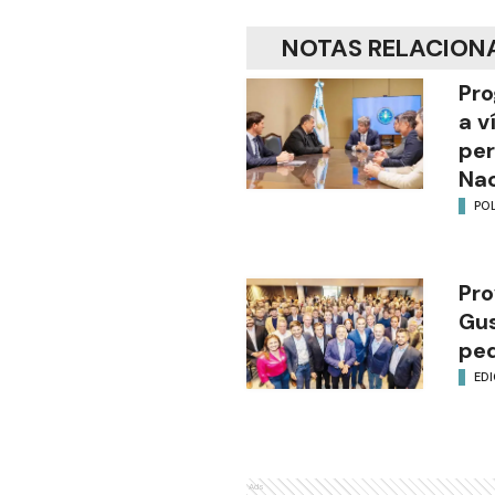
NOTAS RELACION
Pro
a v
per
Nac
POL
Pro
Gus
ped
EDI
Ads