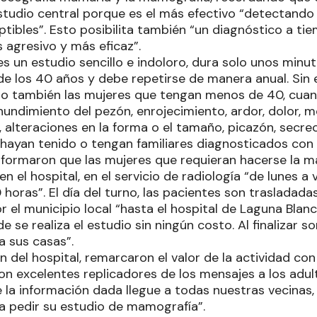
studio central porque es el más efectivo “detectand
ptibles”. Esto posibilita también “un diagnóstico a t
agresivo y más eficaz”.
s un estudio sencillo e indoloro, dura solo unos minut
 de los 40 años y debe repetirse de manera anual. Sin
lo también las mujeres que tengan menos de 40, cua
undimiento del pezón, enrojecimiento, ardor, dolor, m
l, alteraciones en la forma o el tamaño, picazón, secre
ayan tenido o tengan familiares diagnosticados con 
informaron que las mujeres que requieran hacerse la
 en el hospital, en el servicio de radiología “de lunes a 
 horas”. El día del turno, las pacientes son trasladad
r el municipio local “hasta el hospital de Laguna Blan
 se realiza el estudio sin ningún costo. Al finalizar 
a sus casas”.
n del hospital, remarcaron el valor de la actividad con
n excelentes replicadores de los mensajes a los adult
la información dada llegue a todas nuestras vecinas,
 a pedir su estudio de mamografía”.