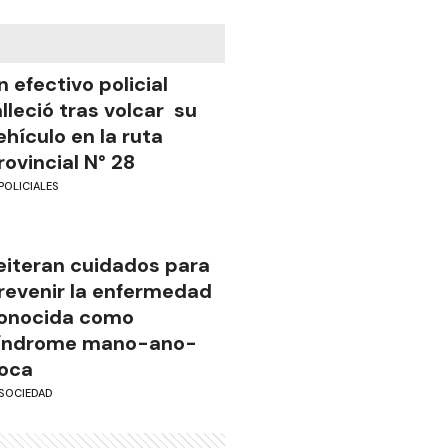
n efectivo policial
alleció tras volcar su
ehículo en la ruta
rovincial N° 28
POLICIALES
eiteran cuidados para
revenir la enfermedad
onocida como
índrome mano-ano-
oca
SOCIEDAD