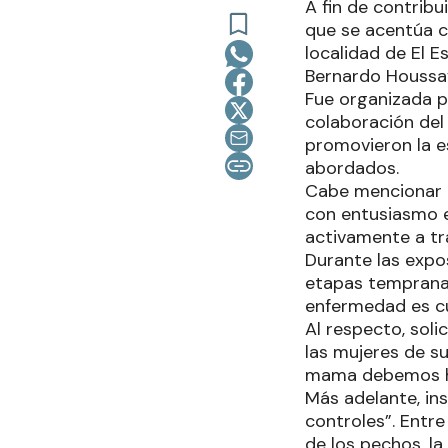
A fin de contribu
que se acentúa c
localidad de El E
Bernardo Houssa
Fue organizada po
colaboración del 
promovieron la e
abordados.
Cabe mencionar qu
con entusiasmo e 
activamente a tr
Durante las expo
etapas temprana
enfermedad es cu
Al respecto, soli
las mujeres de su
mama debemos hac
Más adelante, in
controles”. Entr
de los pechos, l