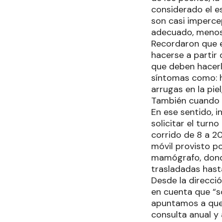
considerado el e
son casi imperce
adecuado, menos 
Recordaron que e
hacerse a partir
que deben hacer
síntomas como: h
arrugas en la pie
También cuando h
En ese sentido, 
solicitar el turno
corrido de 8 a 20
móvil provisto po
mamógrafo, donde
trasladadas hast
Desde la direcció
en cuenta que “so
apuntamos a que 
consulta anual y