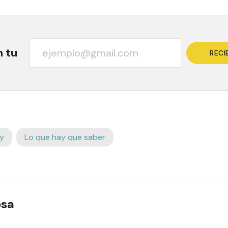
n tu
RECI
y
Lo que hay que saber
osa