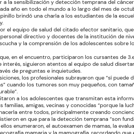
ir a la sensibilización y detección temprana del cánc
ada año en todo el mundo a lo largo del mes de octubr
spinillo brindó una charla a los estudiantes de la escu
y.
r el equipo de salud del citado efector sanitario, qu
personal directivo y docentes de la institución de niv
scucha y la comprensión de los adolescentes sobre lo
e, en el encuentro, participaron los cursantes de 3.er,
interés, siguieron atentos al equipo de salud diserta
avés de preguntas e inquietudes.
siciones, los profesionales subrayaron que “sí puede 
s” cuando los tumores son muy pequeños, con tamaño
rable”.
citaron a los adolescentes que transmitan esta inform
s familias, amigas, vecinas y conocidas “porque la luc
erla entre todos, principalmente creando concienci
sistieron en que para la detección temprana “son fun
e ellos enumeraron, el autoexamen de mamas, la evalu
a ecografía mamaria y la mamografía, recordando que 