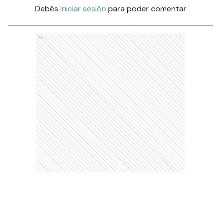
Debés
iniciar sesión
para poder comentar
Ads