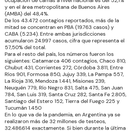
ocupación de camas a nivel nacional es del 52,1%
y en el área metropolitana de Buenos Aires
(AMBA) del 48,4%.
De los 43.472 contagios reportados, más de la
mitad se concentran en PBA (19.763 casos) y
CABA (5.234). Entre ambas jurisdicciones
acumularon 24.997 casos, cifra que representa el
57,50% del total.
Para el resto del país, los números fueron los
siguientes: Catamarca 406 contagios, Chaco 810,
Chubut 431, Corrientes 272, Córdoba 3.811, Entre
Ríos 901, Formosa 850, Jujuy 339, La Pampa 557,
La Rioja 316, Mendoza 1.441, Misiones 239,
Neuquén 779, Río Negro 831, Salta 475, San Juan
784, San Luis 319, Santa Cruz 282, Santa Fe 2.805,
Santiago del Estero 152, Tierra del Fuego 225 y
Tucumán 1.450
En lo que va de la pandemia, en Argentina ya se
realizaron más de 32 millones de testeos,
32.486.614 exactamente. Si bien durante la última