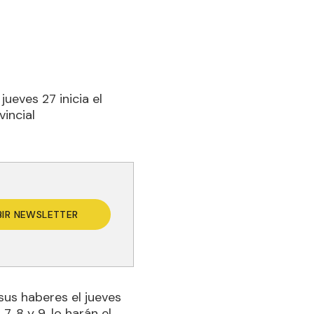
ueves 27 inicia el
incial
BIR NEWSLETTER
 sus haberes el jueves
, 8 y 9, lo harán el