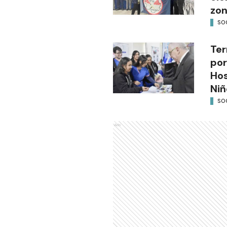
zon
SO
Ter
por
Hos
Niñ
SO
Ads