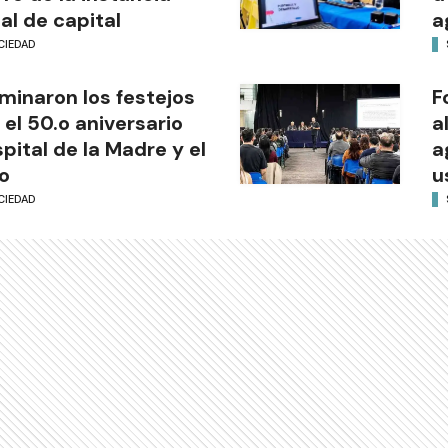
al de capital
a
CIEDAD
minaron los festejos
F
 el 50.o aniversario
a
pital de la Madre y el
a
o
u
CIEDAD