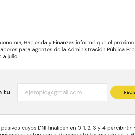
Economía, Hacienda y Finanzas informó que el próximo j
beres para agentes de la Administración Pública Prov
a julio.
n tu
RECI
pasivos cuyos DNI finalicen en 0, 1, 2, 3 y 4 percibirán
quienes cuenten con el documento terminado en 5, 6, 7