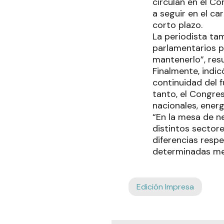
circulan en el C
a seguir en el ca
corto plazo.
La periodista ta
parlamentarios pa
mantenerlo”, res
Finalmente, indi
continuidad del 
tanto, el Congre
nacionales, energ
“En la mesa de n
distintos sectore
diferencias resp
determinadas med
Edición Impresa