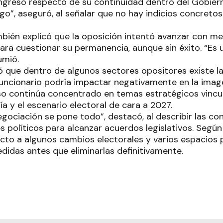
ongreso respecto de su continuidad dentro del Gobier
rgo”, aseguró, al señalar que no hay indicios concreto
mbién explicó que la oposición intentó avanzar con 
ra cuestionar su permanencia, aunque sin éxito. “Es u
umió.
có que dentro de algunos sectores opositores existe l
funcionario podría impactar negativamente en la imagen
so continúa concentrado en temas estratégicos vincu
ía y el escenario electoral de cara a 2027.
egociación se pone todo”, destacó, al describir las co
s políticos para alcanzar acuerdos legislativos. Según
ecto a algunos cambios electorales y varios espacios 
idas antes que eliminarlas definitivamente.