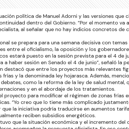
uación política de Manuel Adorni y las versiones que 
ontinuidad dentro del Gobierno. “Por el momento va a 
ialista, al señalar que no hay indicios concretos de 
onal se prepara para una semana decisiva con temas
es entre el oficialismo, la oposición y los gobernadore
ocos estará puesto en la sesión prevista para el 4 de j
 a haber sesión en Senado el 4 de junio”, señaló la p
en destacó que entre los proyectos más relevantes fig
as frías y la denominada ley hojarasca. Además, menc
debates, como la reforma de la ley de salud mental, 
ernaciones y en el abordaje de los tratamientos.
 el proyecto para modificar el régimen de zonas frías 
ticas. “Yo creo que lo tiene más complicado justamente
ar que la iniciativa podría traducirse en aumentos tarif
ualmente reciben subsidios energéticos.
stuvo que la situación económica y el incremento del 
ores acompañen la propuesta oficialista. En ese cont