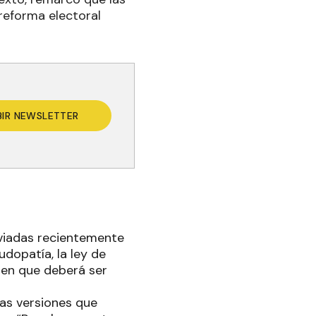
reforma electoral
BIR NEWSLETTER
nviadas recientemente
udopatía, la ley de
men que deberá ser
 las versiones que