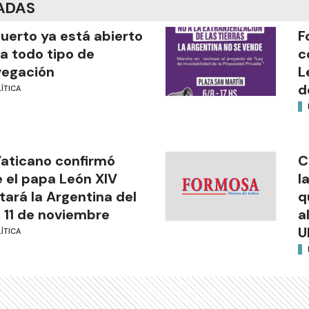
ADAS
puerto ya está abierto
F
a todo tipo de
c
vegación
L
d
ÍTICA
Vaticano confirmó
C
 el papa León XIV
l
itará la Argentina del
q
l 11 de noviembre
a
U
ÍTICA