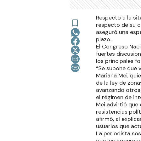
Respecto a la sit
respecto de su c
aseguró una espec
plazo.
El Congreso Naci
fuertes discusion
los principales f
“Se supone que va
Mariana Mei, qui
de la ley de zon
avanzando otros 
el régimen de int
Mei advirtió que
resistencias polí
afirmó, al explic
usuarios que act
La periodista so
que los gobernad