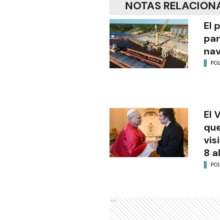
NOTAS RELACION
El 
par
na
POL
El 
que
vis
8 a
POL
Ads