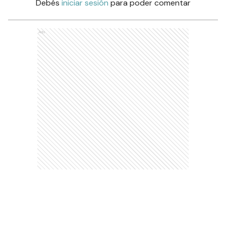
Debés
iniciar sesión
para poder comentar
Ads