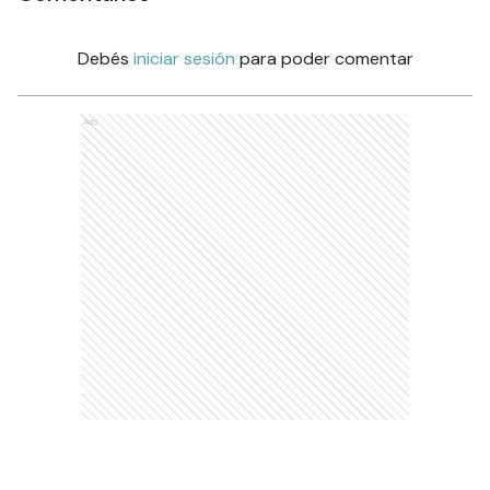
Debés
iniciar sesión
para poder comentar
Ads